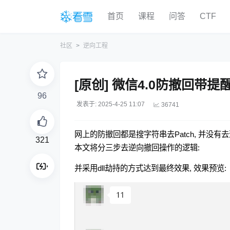
首页
课程
问答
CTF
社区
逆向工程
[原创] 微信4.0防撤回带提
96
发表于: 2025-4-25 11:07
36741
网上的防撤回都是搜字符串去Patch, 并没有
321
本文将分三步去逆向撤回操作的逻辑:
并采用dll劫持的方式达到最终效果, 效果预览: