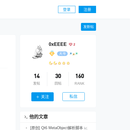
登录
注册
发新帖
0xEEEE
2
14
30
160
发帖
回帖
RANK
私信
关注
他的文章
[原创] Qt6 MetaObject解析脚本