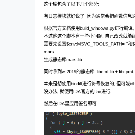
这个库包含了以下几个部分:
有日志模块就好说了, 因为通常会把函数信息
根据官方文档使用build_windows.py进行编
不过他这个脚本有一些小问题, 自己改改就能编
需要先设置$env:MSVC_TOOLS_PATH=""和$env
mars
生成静态库mars.lib
同时拿到vs2019的静态库: libcmt.lib + libcpmt.lib 
本来是想使用bindiff进行符号恢复的, 但可能idb
没办法, 就使用IDA官方的flair进行:
然后在IDA里应用签名即可: