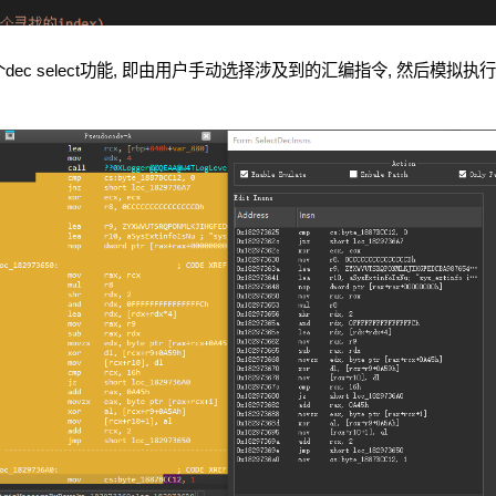
c select功能, 即由用户手动选择涉及到的汇编指令, 然后模拟执