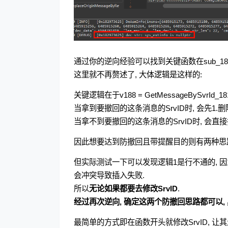
通过你的逆向经验可以找到关键函数在sub_182
这里就不再赘述了, 大体逻辑是这样的:
关键逻辑在于v188 = GetMessageBySvrId_181141130
当拿到要撤回的这条消息的SrvID时, 会先1.
当拿不到要撤回的这条消息的SrvID时, 会直
因此想要达到防撤回且带提醒目的则有两种思
但实际测试一下可以发现逻辑1是行不通的, 因为执行Ad
会冲突导致插入失败.
所以
无论如果都要去修改SrvID
.
经过再次逆向, 确定这两个防撤回思路都可以,
最简单的方式即在函数开头就修改SrvID, 让其走'o