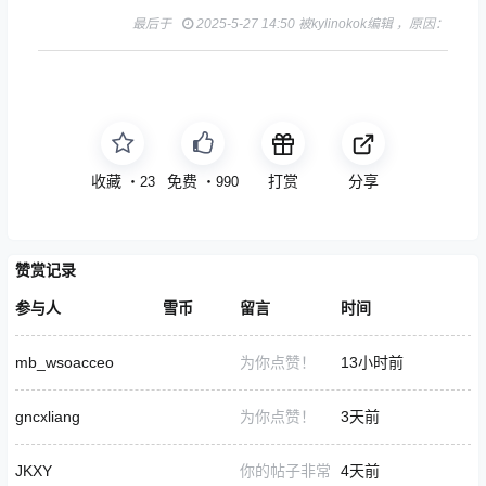
最后于
2025-5-27 14:50 被kylinokok编辑 ，原因：
收藏
免费
打赏
分享
・
23
・
990
赞赏记录
参与人
雪币
留言
时间
mb_wsoacceo
为你点赞！
13小时前
gncxliang
为你点赞！
3天前
JKXY
你的帖子非常
4天前