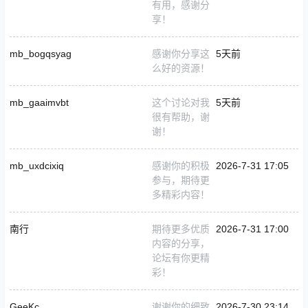
有用，感谢分
享！
mb_bogqsyag
感谢你分享这
5天前
么好的资源！
mb_gaaimvbt
这个讨论对我
5天前
很有帮助，谢
谢！
mb_uxdcixiq
感谢你的积极
2026-7-31 17:05
参与，期待更
多精彩内容！
南行
期待更多优质
2026-7-31 17:00
内容的分享，
论坛有你更精
彩！
GeeKc
谢谢你的细致
2026-7-30 23:14