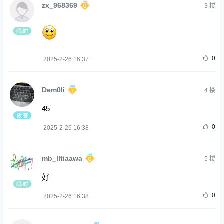
zx_968369
3
楼
0
2025-2-26 16:37
Dem0li
4
楼
45
0
2025-2-26 16:38
mb_lltiaawa
5
楼
好
0
2025-2-26 16:38