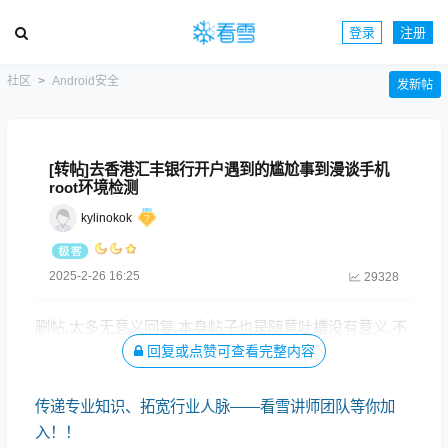
登录
注册
社区
Android安全
发新帖
[转帖]去香港汇丰银行开户遇到的尴尬事到漫谈手机
root环境检测
kylinokok
2025-2-26 16:25
29328
删帖,太多无意义回复.本身帖子也是随意吐槽没有意义.不
回复或点赞可查看完整内容
占用大家时间
传递专业知识、拓宽行业人脉——看雪讲师团队等你加
入！！