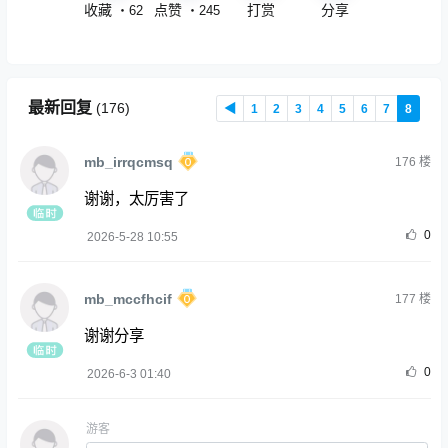
收藏
点赞
打赏
分享
・
62
・
245
最新回复
(
176
)
◀
1
2
3
4
5
6
7
8
mb_irrqcmsq
176
楼
谢谢，太厉害了
0
2026-5-28 10:55
mb_mccfhcif
177
楼
谢谢分享
0
2026-6-3 01:40
游客