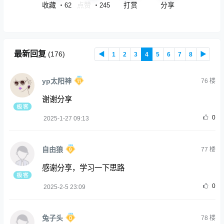
收藏
免费
打赏
分享
・
62
・
245
最新回复
(
176
)
◀
1
2
3
4
5
6
7
8
▶
yp太阳神
76
楼
谢谢分享
0
2025-1-27 09:13
自由狼
77
楼
感谢分享，学习一下思路
0
2025-2-5 23:09
兔子头
78
楼