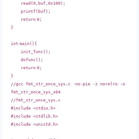
read(0,buf,0x100);
printf
(buf);
return
0;
}
int
main(){
init_func();
dofunc();
return
0;
}
//gcc fmt_str_once_sys.c -no-pie -z norelro -o
fmt_str_once_sys_x64
//fmt_str_once_sys.c
#include <stdio.h>
#include <stdlib.h>
#include <unistd.h>