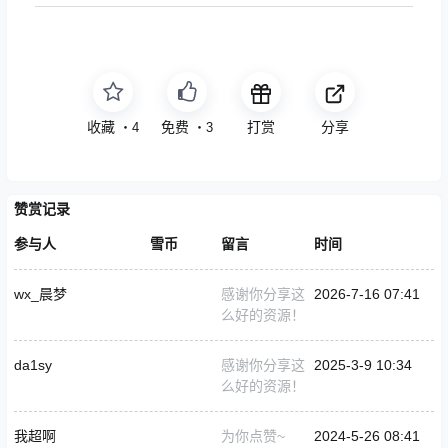
收藏
点赞
打赏
分享
・
4
・
3
赞赏记录
参与人
雪币
留言
时间
wx_晨梦
感谢你分享这
2026-7-16 07:41
么好的资源！
da1sy
感谢你分享这
2025-3-9 10:34
么好的资源！
我超啊
为你点赞~
2024-5-26 08:41