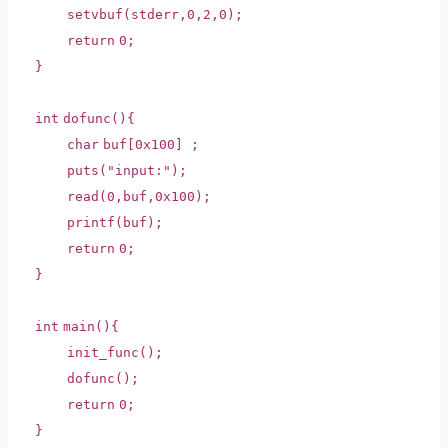
setvbuf
(stderr,0,2,0);
return
0;
}
int
dofunc(){
char
buf[0x100] ;
puts
(
"input:"
);
read(0,buf,0x100);
printf
(buf);
return
0;
}
int
main(){
init_func();
dofunc();
return
0;
}