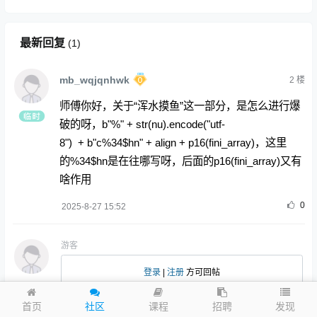
最新回复
(
1
)
mb_wqjqnhwk
2
楼
师傅你好，关于“浑水摸鱼”这一部分，是怎么进行爆
破的呀，b"%" + str(nu).encode("utf-
8") + b"c%34$hn" + align + p16(fini_array)，这里
的%34$hn是在往哪写呀，后面的p16(fini_array)又有
啥作用
0
2025-8-27 15:52
游客
登录
|
注册
方可回帖
发现
首页
社区
课程
招聘
高级回复
表情
回帖