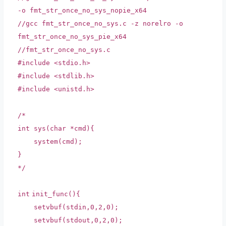
-o fmt_str_once_no_sys_nopie_x64
//gcc fmt_str_once_no_sys.c -z norelro -o
fmt_str_once_no_sys_pie_x64
//fmt_str_once_no_sys.c
#include <stdio.h>
#include <stdlib.h>
#include <unistd.h>
/*
int sys(char *cmd){
system(cmd);
}
*/
int
init_func(){
setvbuf
(stdin,0,2,0);
setvbuf
(stdout,0,2,0);