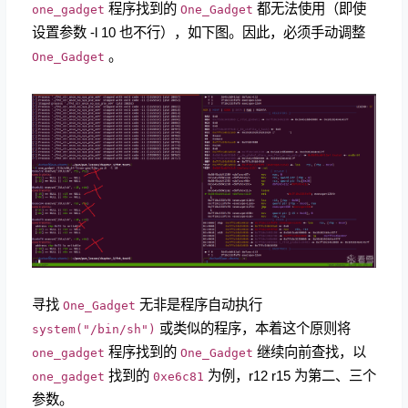
程序找到的
都无法使用（即使
one_gadget
One_Gadget
设置参数 -l 10 也不行），如下图。因此，必须手动调整
。
One_Gadget
寻找
无非是程序自动执行
One_Gadget
或类似的程序，本着这个原则将
system("/bin/sh")
程序找到的
继续向前查找，以
one_gadget
One_Gadget
找到的
为例，r12 r15 为第二、三个
one_gadget
0xe6c81
参数。