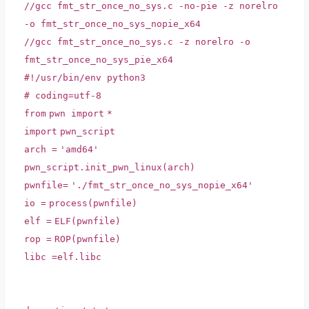
//gcc fmt_str_once_no_sys.c -no-pie -z norelro
-o fmt_str_once_no_sys_nopie_x64
//gcc fmt_str_once_no_sys.c -z norelro -o
fmt_str_once_no_sys_pie_x64
#!/usr/bin/env python3
# coding=utf-8
from
pwn
import
*
import
pwn_script
arch
=
'amd64'
pwn_script.init_pwn_linux(arch)
pwnfile
=
'./fmt_str_once_no_sys_nopie_x64'
io
=
process(pwnfile)
elf
=
ELF(pwnfile)
rop
=
ROP(pwnfile)
libc
=
elf.libc