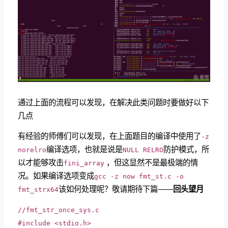
通过上面的流程可以发现，在解决此类问题时要做好以下
几点
有经验的师傅们可以发现，在上面题目的编译中使用了
-z
编译选项，也就是说是
防护模式，所
norelro
NULL RELRO
以才能够攻击
，但这显然不是最极端的情
fini_array
况。如果编译选项变成
gcc -z now fmt_st.c -o
该如何处理呢？敬请期待下篇——
回头望月
fmt_strx64
//fmt_str_once_sys.c
#include <stdio.h>