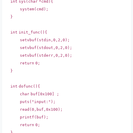
int
sys(
char
*cmd){
system
(cmd);
}
int
init_func(){
setvbuf
(stdin,0,2,0);
setvbuf
(stdout,0,2,0);
setvbuf
(stderr,0,2,0);
return
0;
}
int
dofunc(){
char
buf[0x100] ;
puts
(
"input:"
);
read(0,buf,0x100);
printf
(buf);
return
0;
}