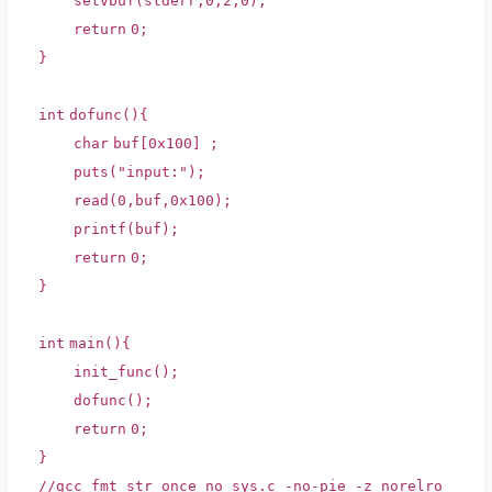
setvbuf
(stderr,0,2,0);
return
0;
}
int
dofunc(){
char
buf[0x100] ;
puts
(
"input:"
);
read(0,buf,0x100);
printf
(buf);
return
0;
}
int
main(){
init_func();
dofunc();
return
0;
}
//gcc fmt_str_once_no_sys.c -no-pie -z norelro