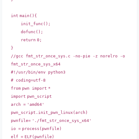
int
main(){
init_func();
dofunc();
return
0;
}
//gcc fmt_str_once_sys.c -no-pie -z norelro -o
fmt_str_once_sys_x64
#!/usr/bin/env python3
# coding=utf-8
from
pwn
import
*
import
pwn_script
arch
=
'amd64'
pwn_script.init_pwn_linux(arch)
pwnfile
=
'./fmt_str_once_sys_x64'
io
=
process(pwnfile)
elf
=
ELF(pwnfile)