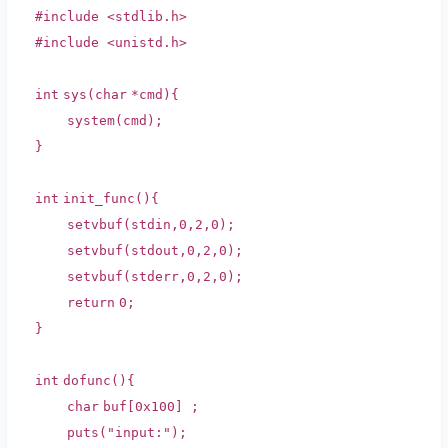
#include <stdlib.h>
#include <unistd.h>
int
sys(
char
*cmd){
system
(cmd);
}
int
init_func(){
setvbuf
(stdin,0,2,0);
setvbuf
(stdout,0,2,0);
setvbuf
(stderr,0,2,0);
return
0;
}
int
dofunc(){
char
buf[0x100] ;
puts
(
"input:"
);