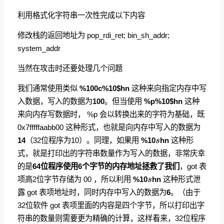
利用格式化字符串一次性完成以下内容
修改栈的返回地址为 pop_rdi_ret; bin_sh_addr;
system_addr
当然在攻击时还要处理几个问题
我们通常使用类似
%100c%10$hn
这种来向指定内存中写
入数据，写入的数据为
100
。但当使用
%p%10$hn
这种
来向内存写数据时， %p 会以转换出来的字符为基础，既
0x7fffffaabb00 这种形式，也就是向内存中写入的数据为
s%10
14
（32位程序为10）。同理，如果用
%10
hn
这种形
s
式，就是打印出的字符串数量作为写入的数据，非常庆幸
的是
64位程序使用6个字节的内存地址拯救了我们
，got 表
s%10
项高2位字节存储为 00 ，所以利用
%10
hn
这种形式泄
s
露 got 表项地址时，同时内存中写入的数据为
6
。（由于
32位软件 got 表项里面的内容是四个字节，所以打印出字
符串的数量则需要更为精确的计算，这样看来，32位程序