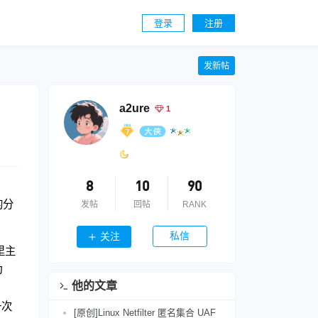
登录
注册
发新帖
a2ure
1
8
10
90
的分
发帖
回帖
RANK
私信
关注
这里主
为
他的文章
一次
[原创]Linux Netfilter 匿名集合 UAF