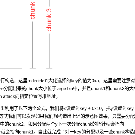
造，这里roderick01大佬选择的key的值为0xa，这里需要注意
分配出来的chunk大小位于large bin中，并且chunk1和chunk3的
n attack向指定位置写堆地址。
用了以下两个公式，我们将x设置为key + 0x10，把y设置为key 
，通过这个恒等式我们可以发现如果我们想构造出上述的示意图效果，只需要分配
中的chunk2，如果分配两个y下一次分配chunk的指针就会指向
针就会指向chunk1。自此就完成了对于key的分配以及一些chunk构造