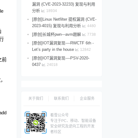
用
漏洞 (CVE-2023-32233) 复现与利用
分析
le
18934
[原创]Linux Netfilter 提权漏洞 (CVE-
2023-4015) 复现与利用分析
4480
函
[原创]长城杯pwn---avm题解
7738
行
[原创]IOT漏洞复现----RWCTF 6th -
Let’s party in the house
12842
[原创]IOT漏洞复现----PSV-2020-
之前
0437
24018
数，
关于我们
联系我们
企业服务
dd
看雪公众号
专注于PC、移动、智能设备
安全研究及逆向工程的开发
者社区