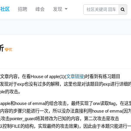
社区
招聘
峰会
发现
析
的文章内容，在看House of apple(1)(
文章链接
)时看到有练习题目
攻击时发现对于exp也没有过多的解释，这里也是对该题目的exp进行详细
ple的攻击。
apple和house of emma的组合攻击，最终实现了orw读取flag，在
中内容的步骤只能进行一次，所以没办法直接利用house of emma(因
tack，首先攻击pointer_guard将其修改为已知的内容，第二次攻击是攻击
样就可以控制FILE的结构，实现最终的攻击效果)，因此由于本题只能进行