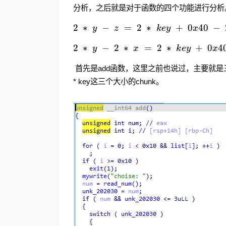
分析，之后就是对于函数的四个功能进行分析
2 * y
2
∗
−
=
2
∗
+
0
40
−
y
z
k
ey
x
- z =
2 * y
2
∗
−
2
∗
=
2
∗
+
0
4
2 *
y
x
k
ey
x
- 2 *
key
x =
​ 首先是add函数，这里之前也说过，主要就是三
+
2
0x40
* key这三个大小的chunk。
*key
- 2 *
+
key -
0x40
0x10
- 2 *
=
key -
0x30
0x20
=
0x20