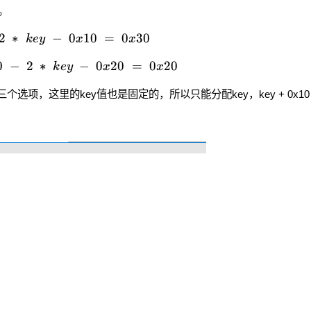
。
2
∗
−
0
10
=
0
30
k
ey
x
x
0
−
2
∗
−
0
20
=
0
20
k
ey
x
x
个选项，这里的key值也是固定的，所以只能分配key，key + 0x10