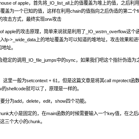
of apple，首先将_IO_list_all上的值覆盖为堆上的值，之后利
guard进行覆盖为一个已知的值，这样在利用chain的值指向之后伪造的第二个fi
ma的攻击方式，最终实现orw攻击
 apple的攻击原理，简单来说就是利用了_IO_wstrn_overflow这个
fp->_wide_data上的地址覆盖为可以知道的堆地址，攻击效果和进
已知地址。
个函数会稳定的调用_IO_file_jumps中的sync，如果我们吧这个指针伪造为
般为setcontext + 61，但是这篇文章是将其call mprotect函
shellcode就可以了，原理是一样的。
add，delete，edit，show四个功能。
chunk大小是固定的，在main函数的时候需要输入一个key值，在之后a
key这三个大小的chunk。