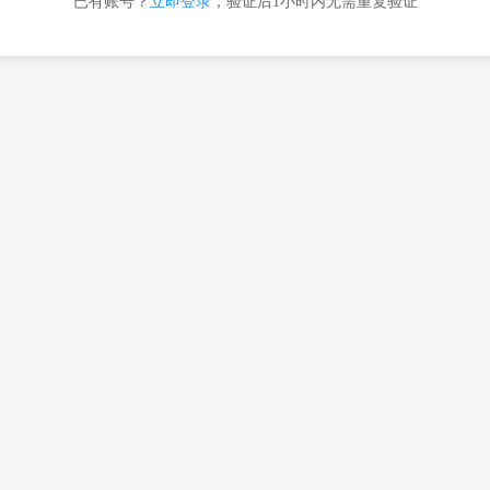
已有账号？
立即登录
，验证后1小时内无需重复验证