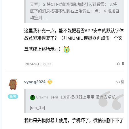
天室； 2.将CTF功能/招聘功能引入到看雪； 3.将
底下的消息按钮移动到右上角偏左一点； 4.增加自
动签到 ...
这里我补充一点，能不能把看雪APP安卓的默认字体
故意紧凑恢复了？（开MIUMIU模拟器再点击一个文
章就成上述所示。）
0
2024-9-15 22:33
vyang2024
53
楼
[em_13]先模拟器上用用 没有安卓机
Crakme
[em_15]
我也是先模拟器上使用，手机坏了，微信被删下不了