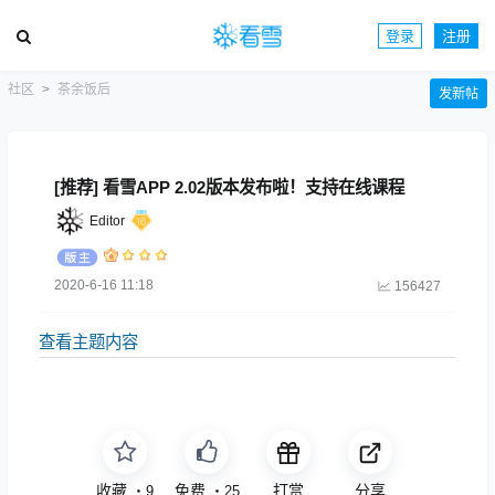
登录
注册
社区
茶余饭后
发新帖
[推荐] 看雪APP 2.02版本发布啦！支持在线课程
Editor
2020-6-16 11:18
156427
查看主题内容
收藏
免费
打赏
分享
・
9
・
25