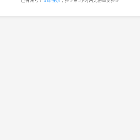
已有账号？
立即登录
，验证后1小时内无需重复验证