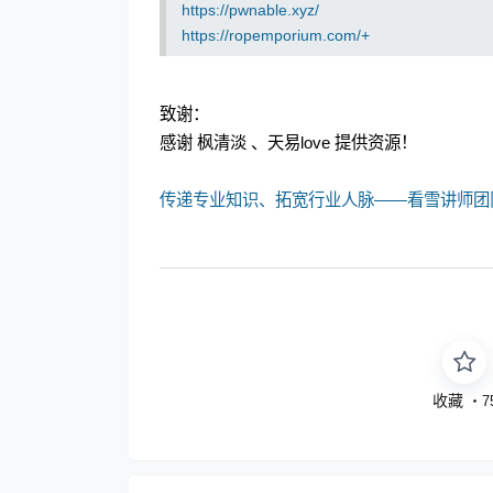
https://pwnable.xyz/
https://ropemporium.com/+
致谢：
感谢 枫清淡 、天易love 提供资源！
传递专业知识、拓宽行业人脉——看雪讲师团
收藏
・
7