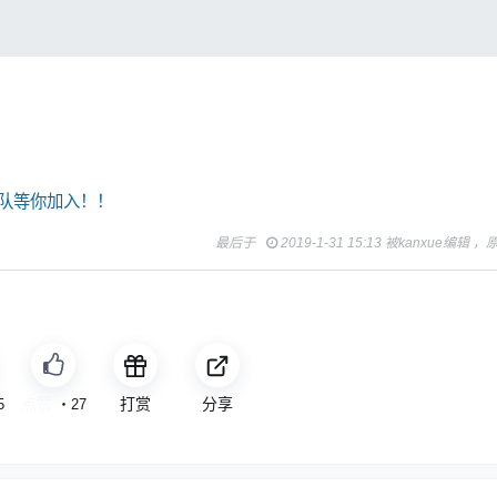
队等你加入！！
最后于
2019-1-31 15:13 被kanxue编辑 
免费
打赏
分享
5
・
27