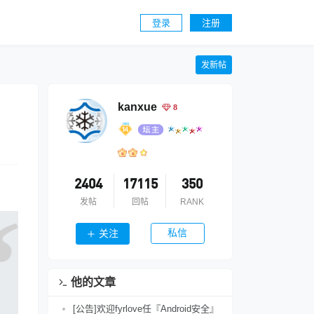
登录
注册
发新帖
kanxue
8
2404
17115
350
发帖
回帖
RANK
私信
关注
他的文章
[公告]欢迎fyrlove任『Android安全』