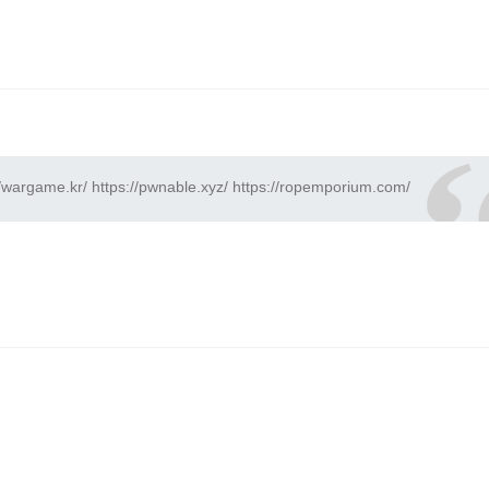
//wargame.kr/
https://pwnable.xyz/
https://ropemporium.com/