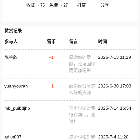
收藏
免费
打赏
分享
・
75
・
27
赞赏记录
参与人
雪币
留言
时间
陈芸欣
+1
感谢你的贡
2026-7-13 11:29
献，论坛因你
而更加精彩！
yuanyouran
+1
感谢你分享这
2026-6-30 17:03
么好的资源！
mb_puibdjhp
这个讨论对我
2025-7-14 16:54
很有帮助，谢
谢！
adlut007
这个讨论对我
2025-7-4 11:20