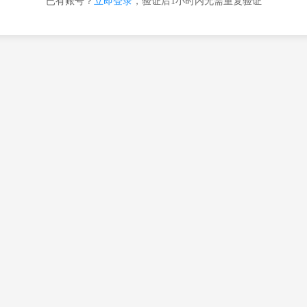
已有账号？
立即登录
，验证后1小时内无需重复验证