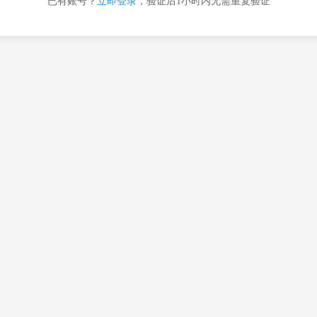
已有账号？
立即登录
，验证后1小时内无需重复验证