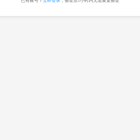
已有账号？
立即登录
，验证后1小时内无需重复验证