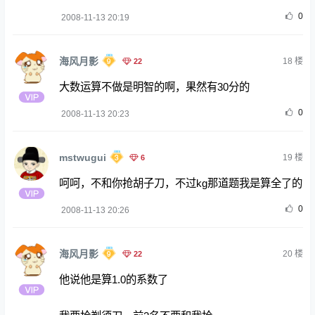
0
2008-11-13 20:19
海风月影
22
18
楼
大数运算不做是明智的啊，果然有30分的
0
2008-11-13 20:23
mstwugui
6
19
楼
呵呵，不和你抢胡子刀，不过kg那道题我是算全了的
0
2008-11-13 20:26
海风月影
22
20
楼
他说他是算1.0的系数了