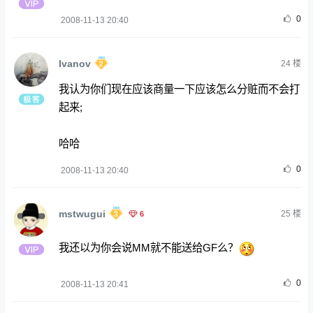
0
2008-11-13 20:40
Ivanov
24
楼
我认为你们现在应该商量一下应该怎么分赃而不会打
起来;
哈哈
0
2008-11-13 20:40
mstwugui
6
25
楼
我还以为你会说MM就不能送给GF么？
0
2008-11-13 20:41