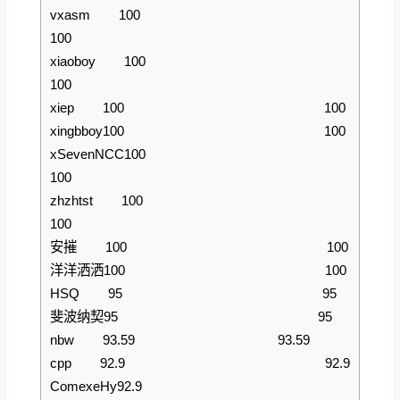
vxasm 100
100
xiaoboy 100
100
xiep 100 100
xingbboy100 100
xSevenNCC100
100
zhzhtst 100
100
安摧 100 100
洋洋洒洒100 100
HSQ 95 95
斐波纳契95 95
nbw 93.59 93.59
cpp 92.9 92.9
ComexeHy92.9