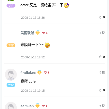
cefer 又是一骑绝尘,拜一下
0
2008-11-13 18:36
美丽破船
5
4
楼
来膜拜一下`~~
0
2008-11-13 18:52
findlakes
1
5
楼
膜拜 ccfer
0
2008-11-13 19:15
somuch
1
6
楼