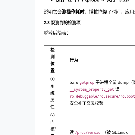
说明它会
测操作耗时
，插桩拖慢了时间，应用就
2.3 观测到的检测项
脱敏后简表：
检
测
行为
位
置
①
bare
子进程全量 dump（数
getprop
系
读
__system_property_get
统
ro.debuggable/ro.secure/ro.boot
属
安全补丁交叉校验
性
②
内
核/
读
（被 SELinux
/proc/version