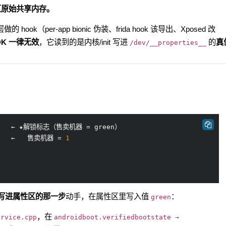
属性区原始共享内存。
的 hook（per-app bionic 伪装、frida hook 该导出、Xposed 改
DK 一律无效
，它读到的是内核/init 写进
的
真
/dev/__properties__
e     ← ★解锁标志（售卖机器 = green）

    ←   售卖机器 = 
1
写进属性区的那一步
动手，在属性区里写入值
：
green
，在
ervice.cpp
androidboot.verifiedbootstate →