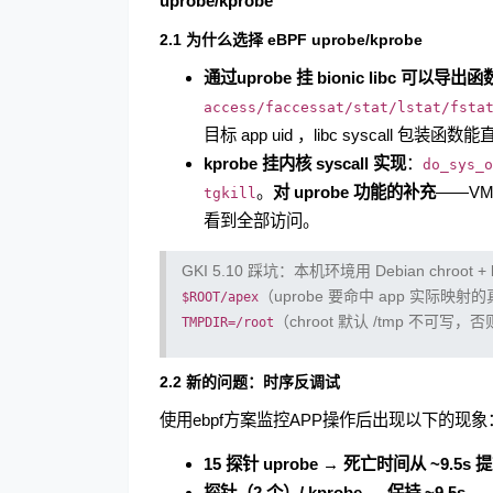
uprobe/kprobe
2.1 为什么选择 eBPF uprobe/kprobe
通过uprobe 挂 bionic libc 可以导出函
access/faccessat/stat/lstat/fsta
目标 app uid ，libc syscall 包装
kprobe 挂内核 syscall 实现
：
do_sys_o
。
对 uprobe 功能的补充
——VM
tgkill
看到全部访问。
GKI 5.10 踩坑：本机环境用 Debian chroot
（uprobe 要命中 app 实际映射的
$ROOT/apex
（chroot 默认 /tmp 不可写，否
TMPDIR=/root
2.2 新的问题：时序反调试
使用ebpf方案监控APP操作后出现以下的现象
15 探针 uprobe → 死亡时间从 ~9.5s 提
探针（2 个）/ kprobe → 保持 ~9.5s
。