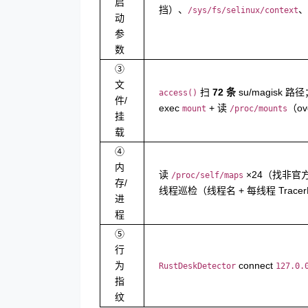
启
挡）、
、
/sys/fs/selinux/context
动
参
数
③
文
扫
72 条
su/magisk 路
access()
件/
exec
+ 读
（ov
mount
/proc/mounts
挂
载
④
内
读
×24（找非官方
/proc/self/maps
存/
线程巡检（线程名 + 每线程 TracerP
进
程
⑤
行
为
connect
RustDeskDetector
127.0.
指
纹