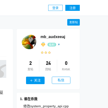
登录
注册
发新帖
mb_audxeeaj
2
24
0
发帖
回帖
RANK
私信
关注
征
1. 谁在杀我
修改system_property_api.cpp