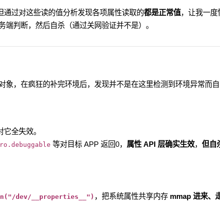
，但通过对这些读的值分析发现各项属性读取的
都是正常值
，让我一度
务端判断，然后自杀（通过关网验证并不是）。
破对象，在疯狂的补完环境后，发现并不是在这里检测到环境异常而自
k 对它全失效。
等对目标 APP 返回0，
属性 API 层确实生效
，
但自
ro.debuggable
，把系统属性共享内存
mmap 进来、
n("/dev/__properties__")