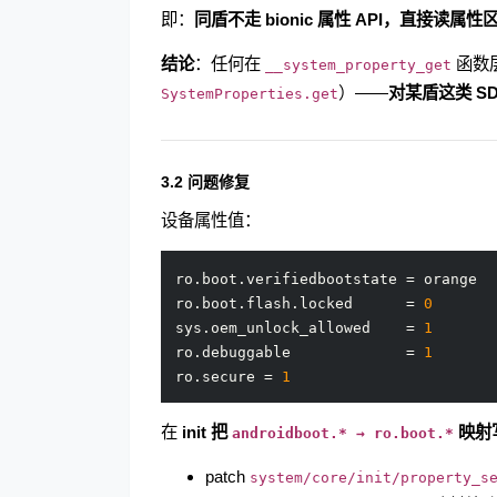
即：
同盾不走 bionic 属性 API，直接读
结论
：任何在
函数层做
__system_property_get
）——
对某盾这类 S
SystemProperties.get
3.2 问题修复
设备属性值：
ro.boot.verifiedbootstate = orang
ro.boot.flash.locked      = 
0
      
sys.oem_unlock_allowed    = 
1
ro.debuggable             = 
1
ro.secure = 
1
在
init 把
映射
androidboot.* → ro.boot.*
patch
system/core/init/property_s