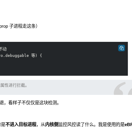
k（getprop 子进程走这条）
o.debuggable 等) {

对属性进行拦截。
闪退，看样子不仅仅是这块检测。
势是
不进入目标进程
，从
内核侧
监控风控读了什么。我是使用的是
eB