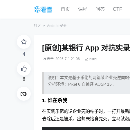
首页
课程
问答
CTF
社区
Android安全
[原创]某银行 App 对抗实录
4
发表于: 2026-7-1 21:06
2385
说明：本文是基于乐佬的两篇某企业壳逆向帖
6
分析环境：Pixel 6 自编译 AOSP 15 。
1. 谁在杀我
在实践乐佬的逆企业壳的帖子时，一打开最新版
去除后还是被杀。出师未接身先死，立马就激