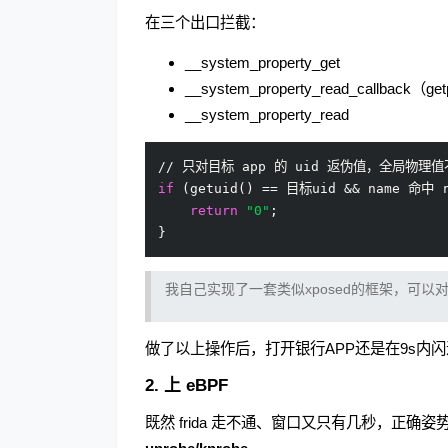
在三个出口拦截：
__system_property_get
__system_property_read_callbac
__system_property_read
if
 (getuid() == 目标uid && name 命中 r
return
"0"
;      

我自己实现了一套类似xposed的框架，可以
做了以上操作后，打开银行APP还是在9s内
2. 上 eBPF
既然 frida 走不通、窗口又只有几秒，正确姿