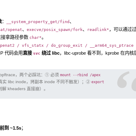
数
：
、
__system_property_get/find
、
、
，可以通过
tat/openat
execve/posix_spawn/fork
readlink*
函数能直接拿路径参数
。
char*
penat2 / vfs_statx / do_group_exit / __arm64_sys_ptrace 
P 代码会用
直接
绕过 libc
，libc-uprobe 看不到，kprobe 在内
svc
 + bpftrace，两个必踩坑：① 必须
mount --rbind /apex
真实 libc inode，拷副本 inode 不同不触发）；②
export
则解 kheaders 直接崩）。
：
前到 ~1.5s
；