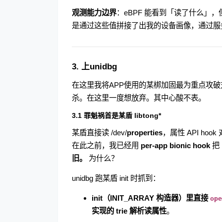
观测能力边界
：eBPF 能看到「读了什么」
是通过这些值拼接了出我的设备画像，通过服
3. 上unidbg
在这里我将APP使用的某梆加固最为重点攻
杀。在这里一度想放弃。其中心酸不表。
3.1 罪魁祸首是某盾 libtong*
某盾直接读 /dev/
properties
，属性 API hoo
在此之前，我已经用
per-app bionic hook
把
旧。
为什么？
unidbg 跑某盾 init 时抓到：
init（INIT_ARRAY 构造器）里直接
ope
实现的 trie 解析读属性
。