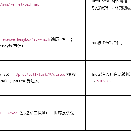
untrusted_app 零售
/sys/kernel/pid_max
机也被挡 → 非判别点
径；
遍历 PATH；
execve busybox/su/which
su 被 DAC 拦住；
erlayfs 审计）
 .so）；
×678
frida 注入即在此被抓
/proc/self/task/*/status
id）；ptrace 反注入
→
SIGSEGV
（远控端口探测）；时序反调试
0.1:37527