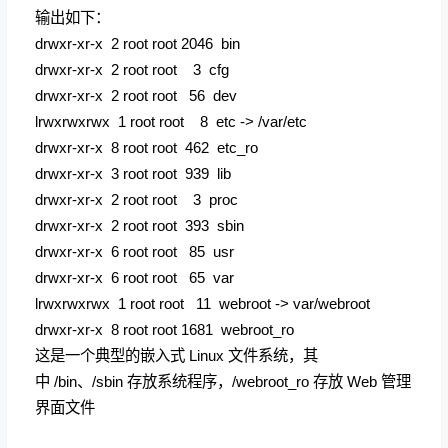
输出如下：
drwxr-xr-x 2 root root 2046 bin
drwxr-xr-x 2 root root 3 cfg
drwxr-xr-x 2 root root 56 dev
lrwxrwxrwx 1 root root 8 etc -> /var/etc
drwxr-xr-x 8 root root 462 etc_ro
drwxr-xr-x 3 root root 939 lib
drwxr-xr-x 2 root root 3 proc
drwxr-xr-x 2 root root 393 sbin
drwxr-xr-x 6 root root 85 usr
drwxr-xr-x 6 root root 65 var
lrwxrwxrwx 1 root root 11 webroot -> var/webroot
drwxr-xr-x 8 root root 1681 webroot_ro
这是一个典型的嵌入式 Linux 文件系统，其
中 /bin、/sbin 存放系统程序，/webroot_ro 存放 Web 管理
界面文件