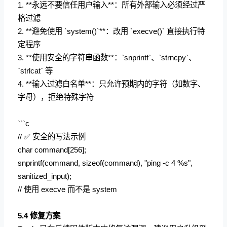
1. **永远不要信任用户输入**：所有外部输入必须经过严
格过滤
2. **避免使用 `system()`**：改用 `execve()` 直接执行特
定程序
3. **使用安全的字符串函数**：`snprintf`、`strncpy`、
`strlcat` 等
4. **输入过滤白名单**：只允许预期内的字符（如数字、
字母），拒绝特殊字符
```c
//
✅
安全的写法示例
char command[256];
snprintf(command, sizeof(command), "ping -c 4 %s",
sanitized_input);
// 使用 execve 而不是 system
5.4 修复方案