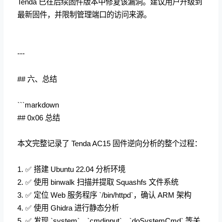
Tenda 已在后续固件版本中修复该漏洞。建议用户升级到
最新固件，并限制管理端口的访问来源。
---
## 六、总结
```markdown
## 0x06 总结
本文完整记录了 Tenda AC15 固件逆向分析的整个过程：
1.
✅
搭建 Ubuntu 22.04 分析环境
2.
✅
使用 binwalk 扫描并提取 Squashfs 文件系统
3.
✅
定位 Web 服务程序 `/bin/httpd`，确认 ARM 架构
4.
✅
使用 Ghidra 进行静态分析
5.
✅
发现 `system`、`cmdinput`、`doSystemCmd` 等关