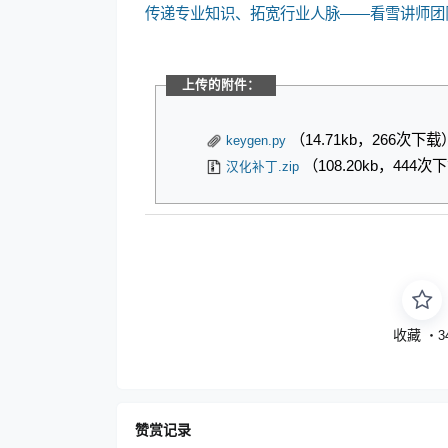
传递专业知识、拓宽行业人脉——看雪讲师团
上传的附件：
（14.71kb，266次下载
keygen.py
（108.20kb，444次
汉化补丁.zip
收藏
・
3
赞赏记录