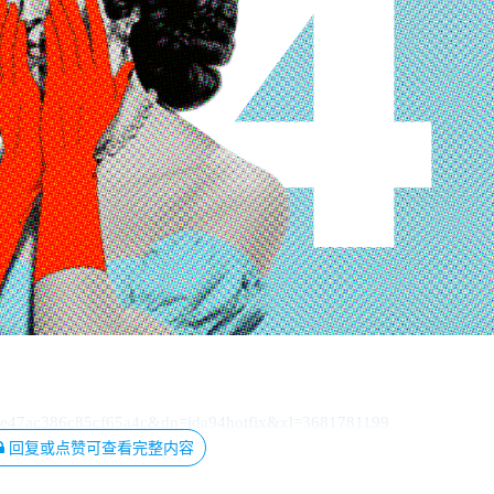
6e47ac386c85cf65a4c&dn=ida94hotfix&xl=3681781199
回复或点赞可查看完整内容