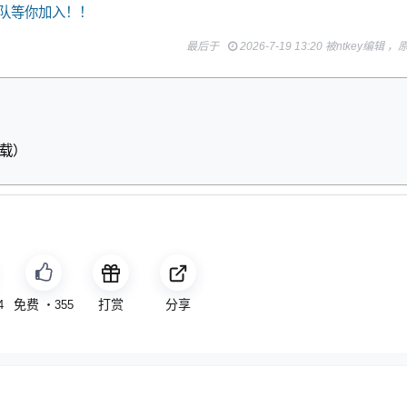
队等你加入！！
最后于
2026-7-19 13:20 被ntkey编辑 
）
下载）
免费
打赏
分享
4
・
355