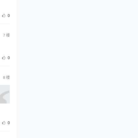
0
7
楼
0
8
楼
0