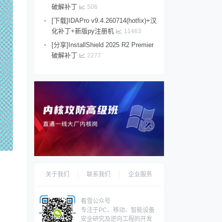
破解补丁
506
[下载]IDAPro v9.4.260714(hotfix)+汉
化补丁+新版py注册机
11463
[分享]InstallShield 2025 R2 Premier
破解补丁
2277
关于我们
联系我们
企业服务
看雪公众号
专注于PC、移动、智能设备
安全研究及逆向工程的开发