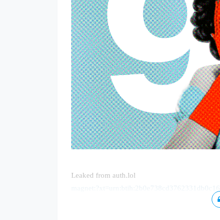
Leaked from auth.lol
magnet:?xt=urn:btih:2b0e738cd3762331db0c1