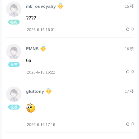
mb_ouvcyahy
15
楼
????
0
2026-6-16 16:01
FMNS
16
楼
66
0
2026-6-16 16:22
gluttony
17
楼
0
2026-6-16 17:16