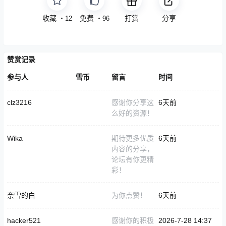
收藏
免费
打赏
分享
・
12
・
96
赞赏记录
参与人
雪币
留言
时间
clz3216
感谢你分享这
6天前
么好的资源！
Wika
期待更多优质
6天前
内容的分享，
论坛有你更精
彩！
奈雪的白
为你点赞！
6天前
hacker521
感谢你的积极
2026-7-28 14:37