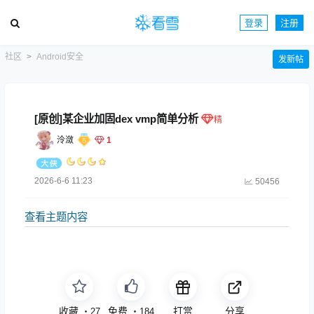
登录
注册
社区
Android安全
发新帖
[原创]某企业加固dex vmp简单分析
泠潋
1
2026-6-6 11:23
50456
查看主题内容
收藏
免费
打赏
分享
・
27
・
184