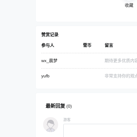
收藏
赞赏记录
参与人
雪币
留言
wx_晨梦
期待更多优质内
yufb
非常支持你的观
最新回复
(
0
)
游客