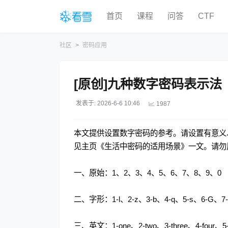
首页
课程
问答
CTF
社区
密码应用
[原创]九种数字密码表示法
发表于: 2026-6-6 10:46
1987
本文提供设置数字密码的参考。请设置有意义
见主页《生活中密码的适用场景》一文。请勿
一、原始：1、2、3、4、5、6、7、8、9、0
二、字形：1-l、2-z、3-b、4-q、5-s、6-G、7-
三、英文：1-one、2-two、3-three、4-four、5-fi