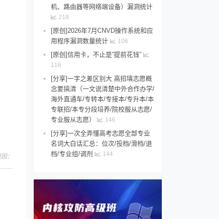
机、路由器等网络端设备）漏洞统计
218
[原创]2026年7月CNVD操作系统和应
用程序漏洞数量统计
106
[原创]信用卡，不止是“提前花钱”
116
[分享]一字之差区别大 高招填志愿概
念要搞清（一文说清楚中外合作办学/
海外直通车/专转本/专接本/专升本/本
专联招/本专分段培养/院校服从志愿/
专业服从志愿）
146
[分享]一次全弄懂高考志愿全部专业
名词大白话汇总：位次/投档/滑档/退
档/专业组/调剂
144
，原因：