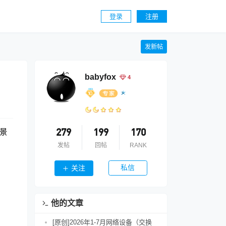
登录
注册
发新帖
babyfox
4
景
279
199
170
发帖
回帖
RANK
私信
关注
他的文章
[原创]2026年1-7月网络设备（交换