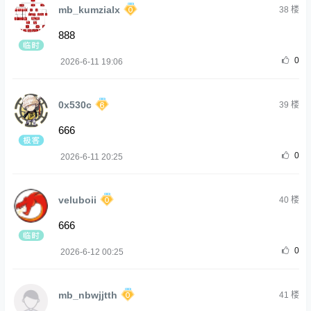
mb_kumzialx
38
楼
888
0
2026-6-11 19:06
0x530c
39
楼
666
0
2026-6-11 20:25
veluboii
40
楼
666
0
2026-6-12 00:25
mb_nbwjjtth
41
楼