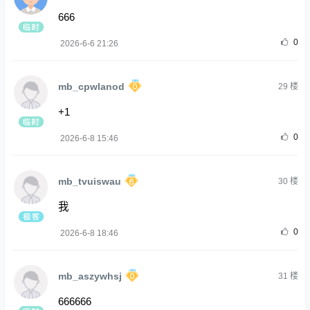
666
0
2026-6-6 21:26
mb_cpwlanod
29
楼
+1
0
2026-6-8 15:46
mb_tvuiswau
30
楼
我
0
2026-6-8 18:46
mb_aszywhsj
31
楼
666666