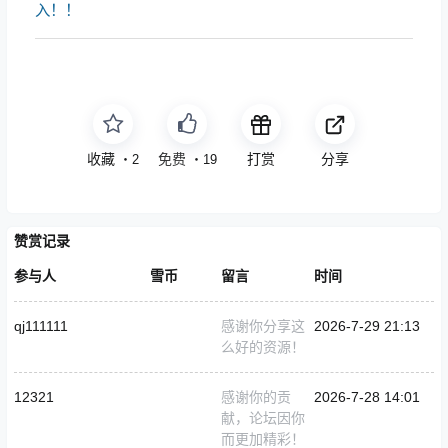
入！！
收藏
免费
打赏
分享
・
2
・
19
赞赏记录
参与人
雪币
留言
时间
qj111111
感谢你分享这
2026-7-29 21:13
么好的资源！
12321
感谢你的贡
2026-7-28 14:01
献，论坛因你
而更加精彩！