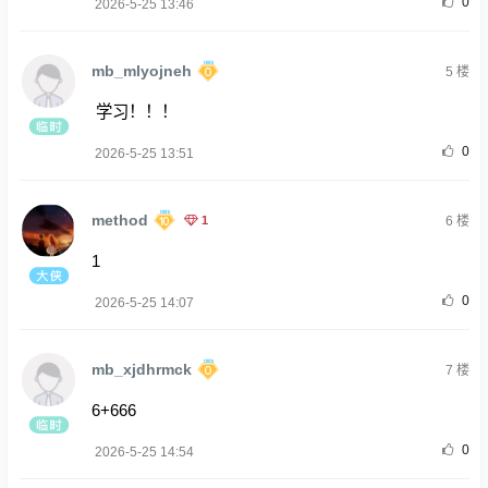
0
2026-5-25 13:46
mb_mlyojneh
5
楼
学习！！！
0
2026-5-25 13:51
method
1
6
楼
1
0
2026-5-25 14:07
mb_xjdhrmck
7
楼
6+666
0
2026-5-25 14:54