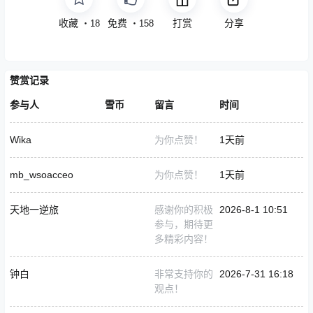
收藏
免费
打赏
分享
・
18
・
158
赞赏记录
参与人
雪币
留言
时间
Wika
为你点赞！
1天前
mb_wsoacceo
为你点赞！
1天前
天地一逆旅
感谢你的积极
2026-8-1 10:51
参与，期待更
多精彩内容！
钟白
非常支持你的
2026-7-31 16:18
观点！