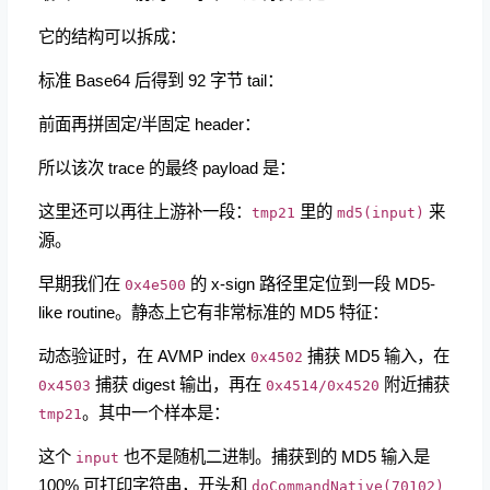
它的结构可以拆成：
标准 Base64 后得到 92 字节 tail：
前面再拼固定/半固定 header：
所以该次 trace 的最终 payload 是：
这里还可以再往上游补一段：
里的
来
tmp21
md5(input)
源。
早期我们在
的 x-sign 路径里定位到一段 MD5-
0x4e500
like routine。静态上它有非常标准的 MD5 特征：
动态验证时，在 AVMP index
捕获 MD5 输入，在
0x4502
捕获 digest 输出，再在
附近捕获
0x4503
0x4514/0x4520
。其中一个样本是：
tmp21
这个
也不是随机二进制。捕获到的 MD5 输入是
input
100% 可打印字符串，开头和
doCommandNative(70102)