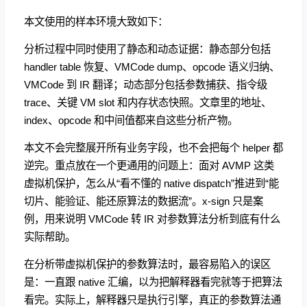
本文使用的样本环境大致如下：
分析过程中同时使用了静态和动态证据：静态部分包括
handler table 恢复、VMCode dump、opcode 语义归纳、
VMCode 到 IR 翻译；动态部分包括参数捕获、指令级
trace、关键 VM slot 和内存状态快照。文章里的地址、
index、opcode 和中间值都来自这些分析产物。
本文不会完整展开所有业务字段，也不会把每个 helper 都
逆完。重点放在一个更通用的问题上：面对 AVMP 这类
虚拟机保护，怎么从“看不懂的 native dispatch”推进到“能
切片、能验证、能还原算法的数据流”。x-sign 只是案
例，用来说明 VMCode 转 IR 对参数算法分析到底有什么
实际帮助。
在分析带虚拟机保护的参数算法时，最容易陷入的误区
是：一直跟 native 汇编，以为把解释器看完就等于把算法
看完。实际上，解释器只是执行引擎，真正的参数算法通