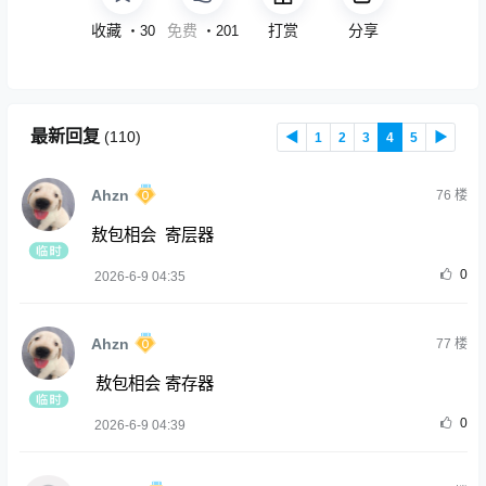
收藏
免费
打赏
分享
・
30
・
201
最新回复
(
110
)
◀
1
2
3
4
5
▶
Ahzn
76
楼
敖包相会 寄层器
0
2026-6-9 04:35
Ahzn
77
楼
敖包相会 寄存器
0
2026-6-9 04:39