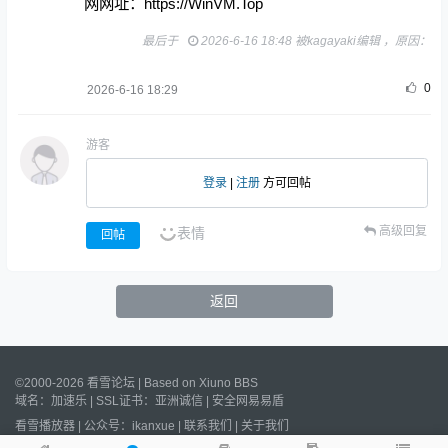
网网址：https://WinVM.Top
最后于
2026-6-16 18:48 被kagayaki编辑 ，原因：
0
2026-6-16 18:29
游客
登录
|
注册
方可回帖
高级回复
表情
回帖
返回
©2000-2026 看雪论坛 | Based on
Xiuno BBS
域名：
加速乐
| SSL证书：
亚洲诚信
|
安全网易易盾
看雪播放器
|
公众号：ikanxue
|
联系我们
|
关于我们
Processed:
0.011
s, SQL:
18
/
沪ICP备2022023406号
/
沪公网安备