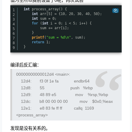
值为空所以提前设置了0呢，再次试验
int
process_array() {
1
int
arr[5] = {10, 20, 30, 40, 50};
2
int
sum = 0;
3
for
(
int
i = 0; i < 5; i++) {
4
sum += arr[i];
5
}
6
printf
(
"sum = %d\n"
, sum);
7
return
1;
8
}
9
编译后反汇编：
00000000000012d4 <main>:
12d4: f3 0f 1e fa endbr64
12d8: 55 push %rbp
12d9: 48 89 e5 mov %rsp,%rbp
12dc: b8 00 00 00 00 mov $0x0,%eax
12e1: e8 83 fe ff ff callq 1169
<process_array>
发现是没有关系的。