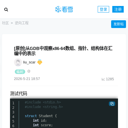
登录
注册
社区
逆向工程
发新帖
[原创]从GDB中观察x86-64数组、指针、结构体在汇
编中的表示
liu_scar
2026-5-21 18:57
1285
测试代码
#include <stdio.h>
1
#include <string.h>
2
3
struct
Student {
4
int
id;
5
int
score;
6