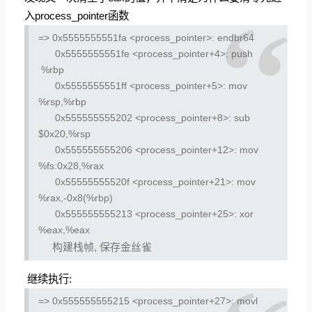
入process_pointer函数
=> 0x5555555551fa <process_pointer>:
endbr64
0x5555555551fe <process_pointer+4>:
push
%rbp
0x5555555551ff <process_pointer+5>:
mov
%rsp,%rbp
0x555555555202 <process_pointer+8>:
sub
$0x20,%rsp
0x555555555206 <process_pointer+12>:
mov
%fs:0x28,%rax
0x55555555520f <process_pointer+21>:
mov
%rax,-0x8(%rbp)
0x555555555213 <process_pointer+25>:
xor
%eax,%eax
构建栈帧, 保存金丝雀
继续执行:
=> 0x555555555215 <process_pointer+27>:
movl