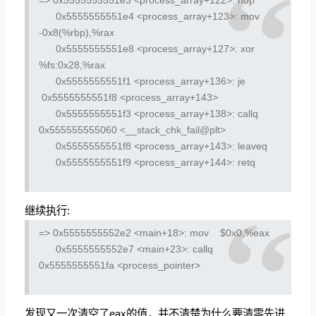
0x5555555551e4 <process_array+123>:
mov
-0x8(%rbp),%rax
0x5555555551e8 <process_array+127>:
xor
%fs:0x28,%rax
0x5555555551f1 <process_array+136>:
je
0x5555555551f8 <process_array+143>
0x5555555551f3 <process_array+138>:
callq
0x555555555060 <__stack_chk_fail@plt>
0x5555555551f8 <process_array+143>:
leaveq
0x5555555551f9 <process_array+144>:
retq
继续执行:
=> 0x5555555552e2 <main+18>:
mov $0x0,%eax
0x5555555552e7 <main+23>:
callq
0x5555555551fa <process_pointer>
发现又一次清空了eax的值，并不清楚为什么要清零先进