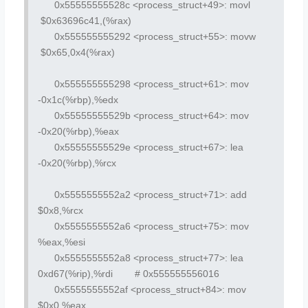
0x55555555528c <process_struct+49>:
movl
$0x63696c41,(%rax)
0x555555555292 <process_struct+55>:
movw
$0x65,0x4(%rax)
0x555555555298 <process_struct+61>:
mov
-0x1c(%rbp),%edx
0x55555555529b <process_struct+64>:
mov
-0x20(%rbp),%eax
0x55555555529e <process_struct+67>:
lea
-0x20(%rbp),%rcx
0x5555555552a2 <process_struct+71>:
add
$0x8,%rcx
0x5555555552a6 <process_struct+75>:
mov
%eax,%esi
0x5555555552a8 <process_struct+77>:
lea
0xd67(%rip),%rdi # 0x555555556016
0x5555555552af <process_struct+84>:
mov
$0x0,%eax