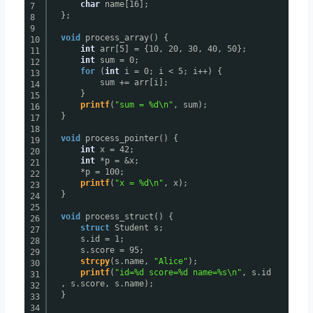
char
name[16];
7
};
8
9
void
process_array() {
10
int
arr[5] = {10, 20, 30, 40, 50};
11
int
sum = 0;
12
for
(
int
i = 0; i < 5; i++) {
13
sum += arr[i];
14
}
15
printf
(
"sum = %d\n"
, sum);
16
}
17
18
void
process_pointer() {
19
int
x = 42;
20
int
*p = &x;
21
*p = 100;
22
printf
(
"x = %d\n"
, x);
23
}
24
25
void
process_struct() {
26
struct
Student s;
27
s.id = 1;
28
s.score = 95;
29
strcpy
(s.name,
"Alice"
);
30
printf
(
"id=%d score=%d name=%s\n"
, s.id
31
, s.score, s.name);
32
}
33
34