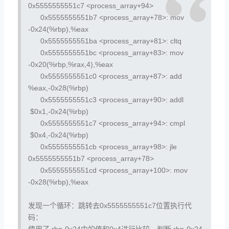
0x5555555551c7 <process_array+94>
0x5555555551b7 <process_array+78>:
mov
-0x24(%rbp),%eax
0x5555555551ba <process_array+81>:
cltq
0x5555555551bc <process_array+83>:
mov
-0x20(%rbp,%rax,4),%eax
0x5555555551c0 <process_array+87>:
add
%eax,-0x28(%rbp)
0x5555555551c3 <process_array+90>:
addl
$0x1,-0x24(%rbp)
0x5555555551c7 <process_array+94>:
cmpl
$0x4,-0x24(%rbp)
0x5555555551cb <process_array+98>:
jle
0x5555555551b7 <process_array+78>
0x5555555551cd <process_array+100>:
mov
-0x28(%rbp),%eax
发现一个循环：跳转去0x5555555551c7位置执行代
码：
使用了 rbp-0x24中的值和0x4进行比较，判断 rbp-0x24