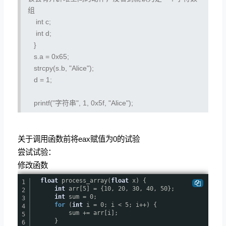
组
int c;
int d;
}
s.a = 0x65;
strcpy(s.b, "Alice");
d = 1;
printf("字符串", 1, 0x5f, "Alice");
关于调用函数前将eax赋值为0的试验
尝试试验：
修改函数
float
process_array(
float
x) {
1
int
arr[5] = {10, 20, 30, 40, 50};
2
int
sum = 0;
3
for
(
int
i = 0; i < 5; i++) {
4
sum += arr[i];
5
}
6