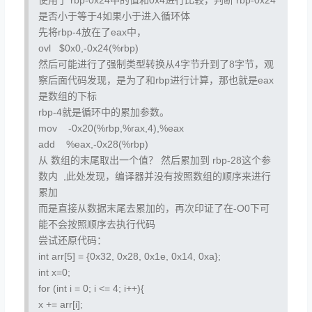
是否小于等于4如果小于进入循环体
先将rbp-4放在了eax中，
ovl $0x0,-0x24(%rbp)
然后可能进行了强制类型转换从4字节升到了8字节，观
察后面代码发现，是为了和rbp进行计算，那也就是eax
是数组的下标
rbp-4就是循环中的累加参数。
mov -0x20(%rbp,%rax,4),%eax
add %eax,-0x28(%rbp)
从 数组的末尾取出一个值？ 然后累加到 rbp-28这个参
数内 ,此处发现，编译器并没有按照数组的顺序来进行
累加
而是直接从数据末尾去累加的，再次印证了在-O0下可
能不会按照顺序去执行代码
尝试还原代码：
int arr[5] = {0x32, 0x28, 0x1e, 0x14, 0xa};
int x=0;
for (int i = 0; i <= 4; i++){
x += arr[i];