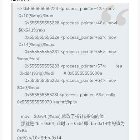
=> 0x555555555224 <process_pointer+42>:
mov
-0x10(%rbp),%rax
0x555555555228 <process_pointer+46>:
movl
$0x64,(%rax)
0x55555555522e <process_pointer+52>:
mov
-0x14(%rbp),%eax
0x555555555231 <process_pointer+55>:
mov
%eax,%esi
0x555555555233 <process_pointer+57>:
lea
0xdd4(%rip),%rdi # 0x55555555600e
0x55555555523a <process_pointer+64>:
mov
$0x0,%eax
0x55555555523f <process_pointer+69>:
callq
0x555555555070 <printf@plt>
movl $0x64,(%rax),修改了指针b指向的值
那就是 *b = 0x64; 此时 a = 0x64即 rbp-0x14中的值为
0x64
(gdb) x/10x $rbp-0x14