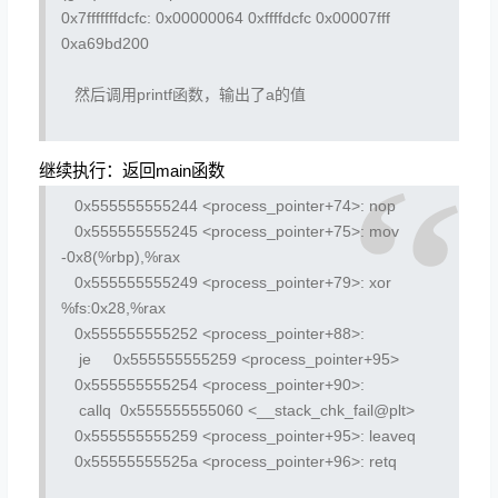
0x7fffffffdcfc:
0x00000064
0xffffdcfc
0x00007fff
0xa69bd200
然后调用printf函数，输出了a的值
继续执行：返回main函数
0x555555555244 <process_pointer+74>:
nop
0x555555555245 <process_pointer+75>:
mov
-0x8(%rbp),%rax
0x555555555249 <process_pointer+79>:
xor
%fs:0x28,%rax
0x555555555252 <process_pointer+88>:
je 0x555555555259 <process_pointer+95>
0x555555555254 <process_pointer+90>:
callq 0x555555555060 <__stack_chk_fail@plt>
0x555555555259 <process_pointer+95>:
leaveq
0x55555555525a <process_pointer+96>:
retq