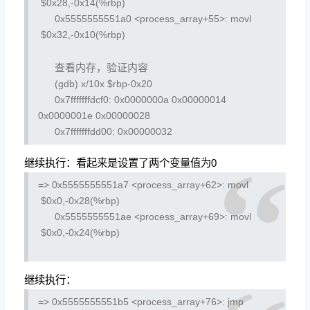
$0x28,-0x14(%rbp)
0x5555555551a0 <process_array+55>:
movl
$0x32,-0x10(%rbp)
查看内存，验证内容
(gdb) x/10x $rbp-0x20
0x7fffffffdcf0:
0x0000000a
0x00000014
0x0000001e
0x00000028
0x7fffffffdd00:
0x00000032
继续执行：看起来是设置了两个变量值为0
=> 0x5555555551a7 <process_array+62>:
movl
$0x0,-0x28(%rbp)
0x5555555551ae <process_array+69>:
movl
$0x0,-0x24(%rbp)
继续执行：
=> 0x5555555551b5 <process_array+76>:
jmp