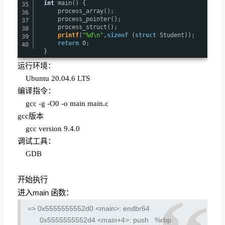
int
main() {
35
process_array();
36
process_pointer();
37
process_struct();
38
printf
(
"%d\n"
,
sizeof
(
struct
Student));
39
return
0;
40
}
运行环境：
Ubuntu 20.04.6 LTS
编译指令：
gcc -g -O0 -o main main.c
gcc版本
gcc version 9.4.0
调试工具：
GDB
开始执行
进入main 函数：
=> 0x5555555552d0 <main>:
endbr64
0x5555555552d4 <main+4>:
push %rbp