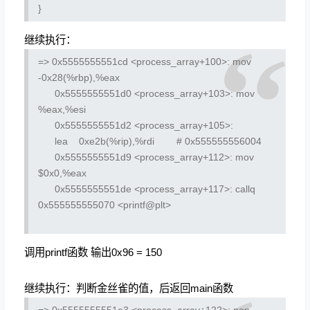
}
继续执行：
=> 0x5555555551cd <process_array+100>:
mov
-0x28(%rbp),%eax
0x5555555551d0 <process_array+103>:
mov
%eax,%esi
0x5555555551d2 <process_array+105>:
lea 0xe2b(%rip),%rdi # 0x555555556004
0x5555555551d9 <process_array+112>:
mov
$0x0,%eax
0x5555555551de <process_array+117>:
callq
0x555555555070 <printf@plt>
调用printf函数 输出0x96 = 150
继续执行：判断金丝雀的值，后返回main函数
=> 0x5555555551e3 <process_array+122>:
nop