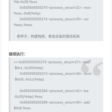
%fs:0x28,%rax
0x555555555270 <process_struct+21>:
mov
%rax,-0x8(%rbp)
0x555555555274 <process_struct+25>:
xor
%eax,%eax
老样子，构建栈帧，拿金丝雀的值存起来
继续执行：
=> 0x555555555276 <process_struct+27>:
movl
$0x1,-0x20(%rbp)
0x55555555527d <process_struct+34>:
movl
$0x5f,-0x1c(%rbp)
0x555555555284 <process_struct+41>:
lea
-0x20(%rbp),%rax
0x555555555288 <process_struct+45>:
add
$0x8,%rax