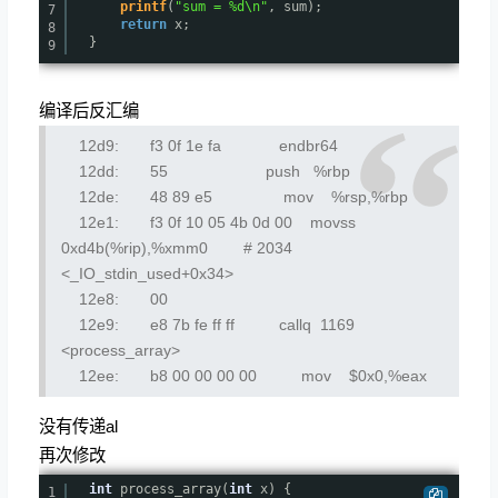
printf
(
"sum = %d\n"
, sum);
7
return
x;
8
}
9
编译后反汇编
12d9: f3 0f 1e fa endbr64
12dd: 55 push %rbp
12de: 48 89 e5 mov %rsp,%rbp
12e1: f3 0f 10 05 4b 0d 00 movss
0xd4b(%rip),%xmm0 # 2034
<_IO_stdin_used+0x34>
12e8: 00
12e9: e8 7b fe ff ff callq 1169
<process_array>
12ee: b8 00 00 00 00 mov $0x0,%eax
没有传递al
再次修改
int
process_array(
int
x) {
1