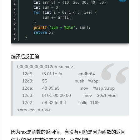
int
arr[5] = {10, 20, 30, 40, 50};
2
int
sum = 0;
3
for
(
int
i = 0; i < 5; i++) {
4
sum += arr[i];
5
}
6
printf
(
"sum = %d\n"
, sum);
7
return
x;
8
}
9
编译后反汇编
00000000000012d5 <main>:
12d5: f3 0f 1e fa endbr64
12d9: 55 push %rbp
12da: 48 89 e5 mov %rsp,%rbp
12dd: bf 01 00 00 00 mov $0x1,%edi
12e2: e8 82 fe ff ff callq 1169
<process_array>
因为rax是函数的返回值，有没有可能是因为函数的返回