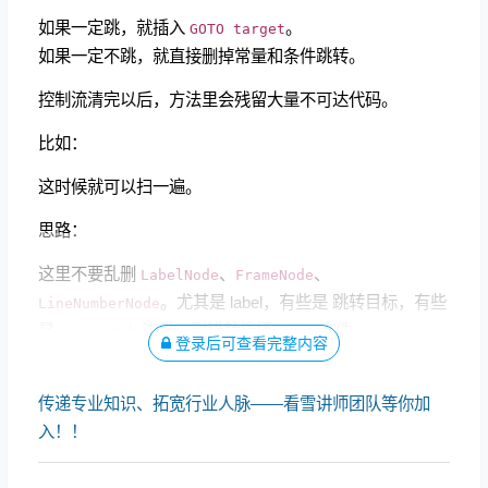
如果一定跳，就插入
。
GOTO target
如果一定不跳，就直接删掉常量和条件跳转。
控制流清完以后，方法里会残留大量不可达代码。
比如：
这时候就可以扫一遍。
思路：
这里不要乱删
、
、
LabelNode
FrameNode
。尤其是 label，有些是 跳转目标，有些
LineNumberNode
是
边界，删错就损坏 class 文件。
try-catch
登录后可查看完整内容
传递专业知识、拓宽行业人脉——看雪讲师团队等你加
入！！