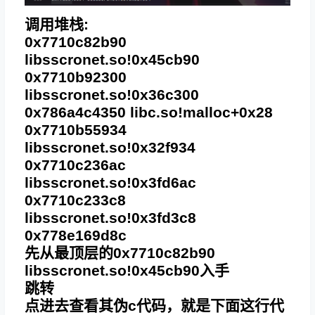
调用堆栈:
0x7710c82b90
libsscronet.so!0x45cb90
0x7710b92300
libsscronet.so!0x36c300
0x786a4c4350 libc.so!malloc+0x28
0x7710b55934
libsscronet.so!0x32f934
0x7710c236ac
libsscronet.so!0x3fd6ac
0x7710c233c8
libsscronet.so!0x3fd3c8
0x778e169d8c
先从最顶层的0x7710c82b90
libsscronet.so!0x45cb90入手
跳转
点进去查看其伪c代码，就是下面这行代