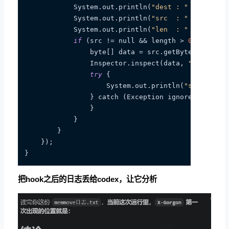
            System.out.println(
"dest : "
 + dest);

            System.out.println(
"src  : "
 + src);

            System.out.println(
"len  : "
 + length)
if
 (src != null && length > 
0
) {

                byte[] data = src.getByteArray(
0
, 
                Inspector.inspect(data, 
"sub_14F3
try
 {

                    System.out.println(
"src str: 
                } catch (Exception ignored) {

                }

            }

        }

    });

把hook之后的日志丢给codex，让它分析