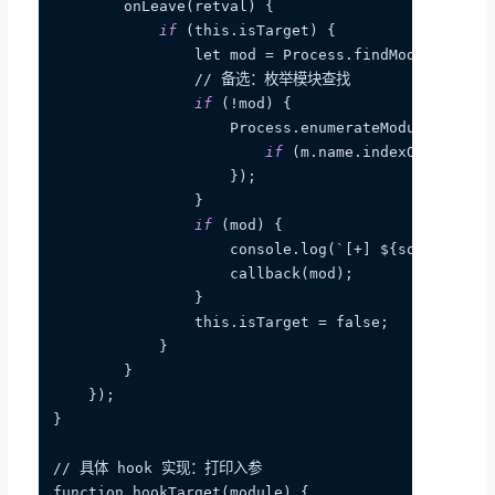
        onLeave(retval) {

if
 (this.isTarget) {

                let mod = Process.findModuleByName
                // 备选：枚举模块查找

if
 (!mod) {

                    Process.enumerateModules().for
if
 (m.name.indexOf(
"sscro
                    });

                }

if
 (mod) {

                    console.log(`[+] ${soName} 已
                    callback(mod);

                }

                this.isTarget = false;

            }

        }

    });

}

// 具体 hook 实现：打印入参

function hookTarget(module) {
