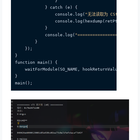
                }

            } catch (e) {

                console.log(
"无法读取为 CString，打印 
                console.log(hexdump(retPtr, { len
            }

            console.log(
"========================
        }

    });

}

function main() {

    waitForModule(SO_NAME, hookReturnValue);

}
