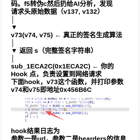
码。f5转伪c然后扔给AI分析，发现
请求头原始数据（v137, v132）
│
▼
v73(v74, v75) ← 真正的签名生成算法
│
▼ 返回 s（完整签名字符串）
│
sub_1ECA2C(0x1ECA2C) ← 你的
Hook 点，负责设置到网络请求
下面hook，v73这个函数，并打印参数
v74和v75即地址0x456B6C
hook结果日志为
参数一是url，参数二是hearders的信息