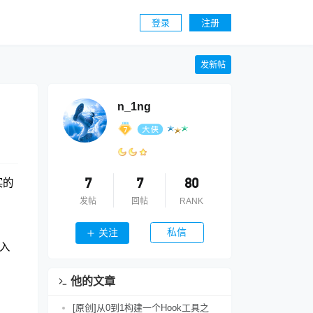
登录
注册
发新帖
n_1ng
实的
7
7
80
发帖
回帖
RANK
私信
关注
入
他的文章
[原创]从0到1构建一个Hook工具之