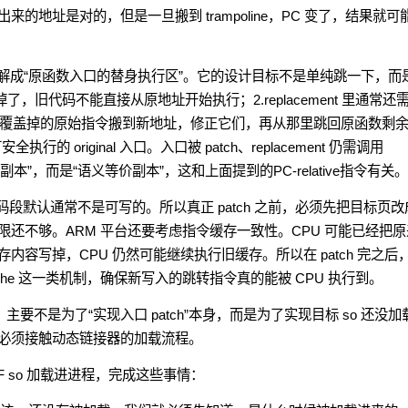
地址是对的，但是一旦搬到 trampoline，PC 变了，结果就可
line 可以理解成“原函数入口的替身执行区”。它的设计目标不是单纯跳一下，而
掉了，旧代码不能直接从原地址开始执行；2.replacement 里通常还
就是：把被覆盖掉的原始指令搬到新地址，修正它们，再从那里跳回原函数剩
original 入口。入口被 patch、replacement 仍需调用
是“原样副本”，而是“语义等价副本”，这和上面提到的PC-relative指令有关。
，而代码段默认通常不是可写的。所以真正 patch 之前，必须先把目标页改
还不够。ARM 平台还要考虑指令缓存一致性。CPU 可能已经把原
内存内容写掉，CPU 仍然可能继续执行旧缓存。所以在 patch 完之后
_cache 这一类机制，确保新写入的跳转指令真的能被 CPU 执行到。
rs 这几个东西，主要不是为了“实现入口 patch”本身，而是为了实现目标 so 还没
必须接触动态链接器的加载流程。
 ELF so 加载进进程，完成这些事情：