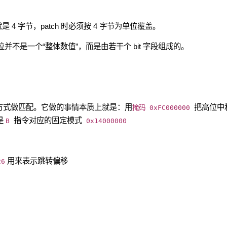
就是 4 字节，patch 时必须按 4 字节为单位覆盖。
2 位并不是一个“整体数值”，而是由若干个 bit 字段组成的。
 编码方式做匹配。它做的事情本质上就是：用
把高位中
掩码 0xFC000000
是
指令对应的固定模式
B
0x14000000
用来表示跳转偏移
26