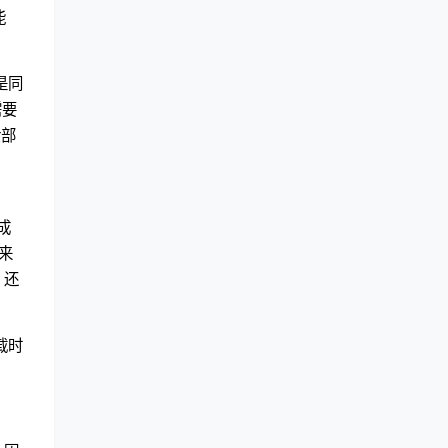
能
是同
需要
余部
成
来
，还
加载时