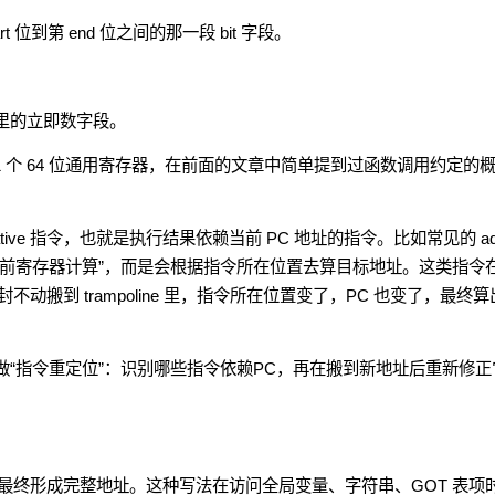
 位到第 end 位之间的那一段 bit 字段。
指令里的立即数字段。
 这 31 个 64 位通用寄存器，在前面的文章中简单提到过函数调用约定的
。
lative 指令，也就是执行结果依赖当前 PC 地址的指令。比如常见的 ad
是“单纯执行当前寄存器计算”，而是会根据指令所在位置去算目标地址。这类指令
搬到 trampoline 里，指令所在位置变了，PC 也变了，最终算
”，还必须做“指令重定位”：识别哪些指令依赖PC，再在搬到新地址后重新修正
最终形成完整地址。这种写法在访问全局变量、字符串、GOT 表项