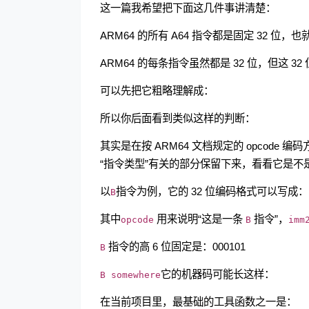
这一篇我希望把下面这几件事讲清楚：
ARM64 的所有 A64 指令都是固定 32 位，也
ARM64 的每条指令虽然都是 32 位，但这 3
可以先把它粗略理解成：
所以你后面看到类似这样的判断：
其实是在按 ARM64 文档规定的 opcode
“指令类型”有关的部分保留下来，看看它是不
以
指令为例，它的 32 位编码格式可以写成：
B
其中
用来说明“这是一条
指令”，
opcode
B
imm
指令的高 6 位固定是：000101
B
它的机器码可能长这样：
B somewhere
在当前项目里，最基础的工具函数之一是：