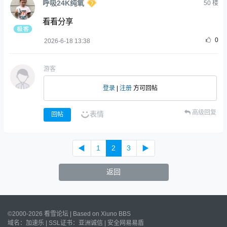
呼吸24K纯氧
50
楼
看看分享
0
2026-6-18 13:38
游客
登录
|
注册
方可回帖
高级回复
表情
回帖
◀
1
2
3
▶
返回
©2000-2026 看雪论坛 | Based on
Xiuno BBS
域名：
加速乐
| SSL证书：
亚洲诚信
|
安全网易易盾