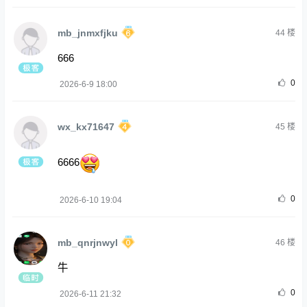
mb_jnmxfjku
44
楼
666
0
2026-6-9 18:00
wx_kx71647
45
楼
6666
0
2026-6-10 19:04
mb_qnrjnwyl
46
楼
牛
0
2026-6-11 21:32