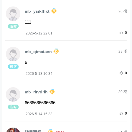
mb_ysikfhxt
28
楼
111
0
2026-5-12 22:01
mb_qimctavn
29
楼
6
0
2026-5-13 10:34
mb_rirvdrlh
30
楼
6666666666666
0
2026-5-14 15:33