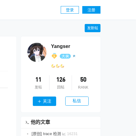
登录
注册
发新帖
Yangser
11
126
50
发帖
回帖
RANK
私信
关注
他的文章
[原创] trace 检测
16231