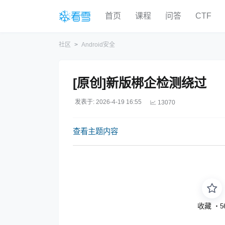
首页
课程
问答
CTF
社区
Android安全
[原创]新版梆企检测绕过
发表于: 2026-4-19 16:55
13070
查看主题内容
收藏
・
5