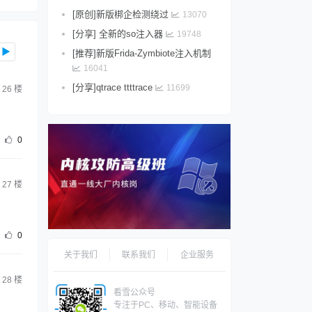
[原创]新版梆企检测绕过
13070
[分享] 全新的so注入器
19748
▶
[推荐]新版Frida-Zymbiote注入机制
16041
[分享]qtrace ttttrace
11699
26
楼
0
27
楼
0
关于我们
联系我们
企业服务
28
楼
看雪公众号
专注于PC、移动、智能设备