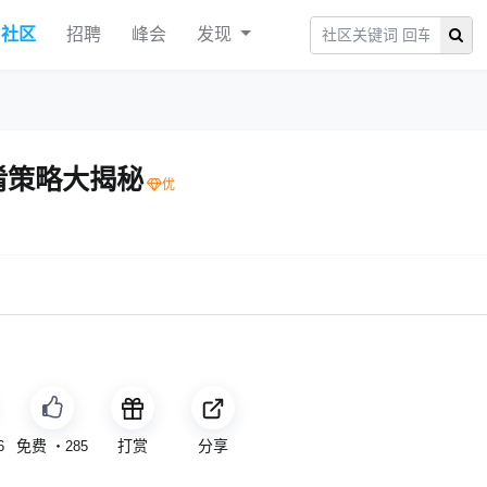
社区
招聘
峰会
发现
1 混淆策略大揭秘
免费
打赏
分享
6
・
285