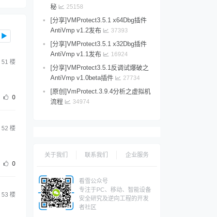
秘
25158
[分享]VMProtect3.5.1 x64Dbg插件
AntiVmp v1.2发布
37393
▶
[分享]VMProtect3.5.1 x32Dbg插件
AntiVmp v1.1发布
16924
51
楼
[分享]VMProtect3.5.1反调试爆破之
AntiVmp v1.0beta插件
27734
[原创]VmProtect.3.9.4分析之虚拟机
0
流程
34974
52
楼
关于我们
联系我们
企业服务
0
看雪公众号
专注于PC、移动、智能设备
53
楼
安全研究及逆向工程的开发
者社区