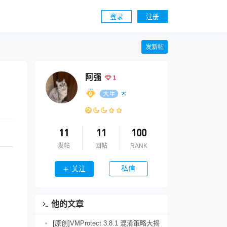
登录
注册
发新帖
阿强
1
11
11
100
发帖
回帖
RANK
私信
关注
他的文章
[原创]VMProtect 3.8.1 混淆策略大揭