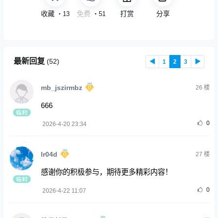
收藏
免费
打赏
分享
・
13
・
51
最新回复
(
52
)
◀
1
2
3
▶
mb_jszirmbz
26
楼
666
0
2026-4-20 23:34
lr04d
27
楼
感谢你的积极参与，期待更多精彩内容！
0
2026-4-22 11:07