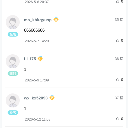
0
2026-5-6 20:37
mb_kbkqyusp
35
楼
666666666
0
2026-5-7 14:29
LL175
36
楼
1
0
2026-5-9 17:09
wx_kx52093
37
楼
1
0
2026-5-12 11:03