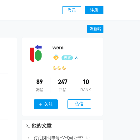
登录
注册
发新帖
wem
89
247
10
发帖
回帖
RANK
私信
关注
他的文章
[讨论]如何申请EV代码证书？