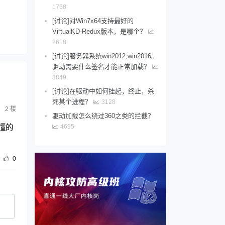
1768
[讨论]对Win7x64支持最好的
VirtualKD-Redux版本，是哪个？
2618
[讨论]服务器系统win2012,win2016。
驱动需要什么签名才能正常加载？
3849
[讨论]在驱动中如何挂起，终止，杀
死某个进程？
3128
2
楼
驱动加载怎么绕过360之类的拦截？
4695
懂的
0