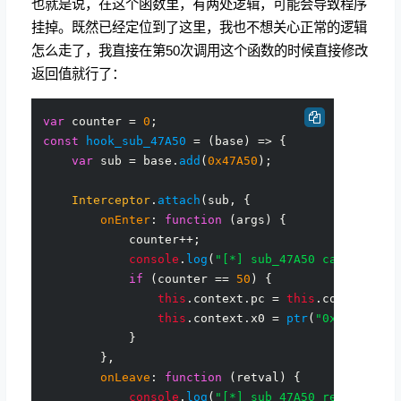
也就是说，在这个函数里，有两处逻辑，可能会导致程序
挂掉。既然已经定位到了这里，我也不想关心正常的逻辑
怎么走了，我直接在第50次调用这个函数的时候直接修改
返回值就行了：
var
 counter = 
0
const
hook_sub_47A50
 = (
base
) => {

var
 sub = base.
add
(
0x47A50
);

Interceptor
.
attach
(sub, {

onEnter
: 
function
 (
args
) {

            counter++;

console
.
log
(
"[*] sub_47A50 called "
 +
if
 (counter == 
50
) {

this
.
context
.
pc
 = 
this
.
context
.
lr
;
this
.
context
.
x0
 = 
ptr
(
"0x7ff09c17
            }

        },

onLeave
: 
function
 (
retval
) {

console
.
log
(
"[*] sub_47A50 returned: 