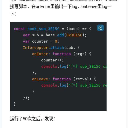
接写脚本，在onEnter里输出一下log，onLeave里log一
下：
const
hook_sub_3E15C
 = (
base
) => {

var
 sub = base.
add
(
0x3E15C
);

var
 counter = 
0
;

Interceptor
.
attach
(sub, {

onEnter
: 
function
 (
args
) {

            counter++;

console
.
log
(
"[*] sub_3E15C called "
 +
        },

onLeave
: 
function
 (
retval
) {

console
.
log
(
"[*] sub_3E15C returned: 
        }

    });

运行了50次之后，发现：