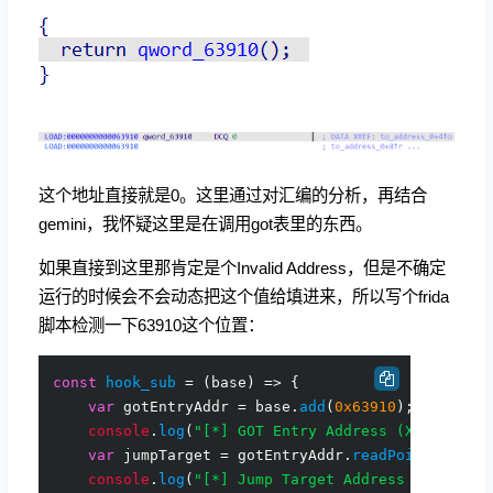
这个地址直接就是0。这里通过对汇编的分析，再结合
gemini，我怀疑这里是在调用got表里的东西。
如果直接到这里那肯定是个Invalid Address，但是不确定
运行的时候会不会动态把这个值给填进来，所以写个frida
脚本检测一下63910这个位置：
const
hook_sub
 = (
base
) => {

var
 gotEntryAddr = base.
add
(
0x63910
);

console
.
log
(
"[*] GOT Entry Address (X16): "
 + 
var
 jumpTarget = gotEntryAddr.
readPointer
();

console
.
log
(
"[*] Jump Target Address (X17): "
 