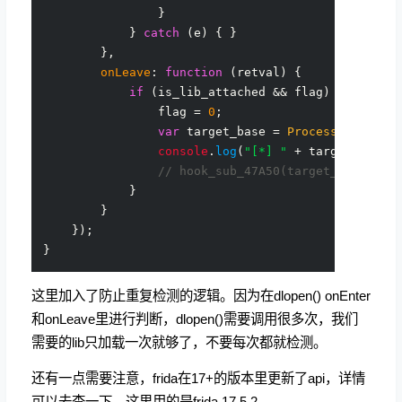
                }

            } 
catch
 (e) { }

        },

onLeave
: 
function
 (
retval
) {

if
 (is_lib_attached && flag) {

                flag = 
0
;

var
 target_base = 
Process
.
getModu
console
.
log
(
"[*] "
 + target_modul
// hook_sub_47A50(target_base);
            }

        }

    });

这里加入了防止重复检测的逻辑。因为在dlopen() onEnter
和onLeave里进行判断，dlopen()需要调用很多次，我们
需要的lib只加载一次就够了，不要每次都就检测。
还有一点需要注意，frida在17+的版本里更新了api，详情
可以去查一下，这里用的是frida 17.5.2。