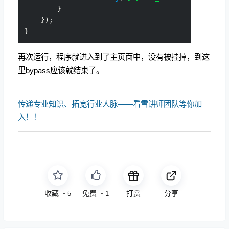
        }

    });

再次运行，程序就进入到了主页面中，没有被挂掉，到这
里bypass应该就结束了。
传递专业知识、拓宽行业人脉——看雪讲师团队等你加
入！！
收藏
免费
打赏
分享
・
5
・
1