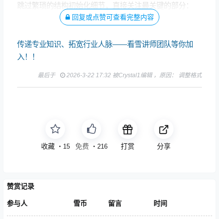
跳过繁琐的结构初始化细节，直接关注最关键的部分：
回复或点赞可查看完整内容
VMP 直接使用 syscall 指令调用 NtOpenFile API。
传递专业知识、拓宽行业人脉——看雪讲师团队等你加
入！！
最后于
2026-3-22 17:32 被Crystal1编辑 ，原因： 调整格式
收藏
免费
打赏
分享
・
15
・
216
赞赏记录
参与人
雪币
留言
时间