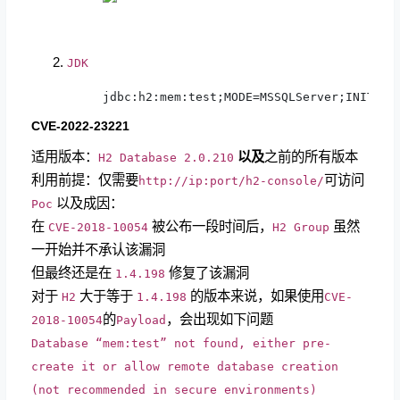
JDK
jdbc:h2:mem:test;MODE=MSSQLServer;INIT=CR
CVE-2022-23221
适用版本：
以及
之前的所有版本
H2 Database 2.0.210
利用前提：仅需要
可访问
http://ip
:port/h2-console/
以及成因：
Poc
在
被公布一段时间后，
虽然
CVE-2018-10054
H2 Group
一开始并不承认该漏洞
但最终还是在
修复了该漏洞
1.4.198
对于
大于等于
的版本来说，如果使用
H2
1.4.198
CVE-
的
，会出现如下问题
2018-10054
Payload
Database “mem:test” not found, either pre-
create it or allow remote database creation
(not recommended in secure environments)