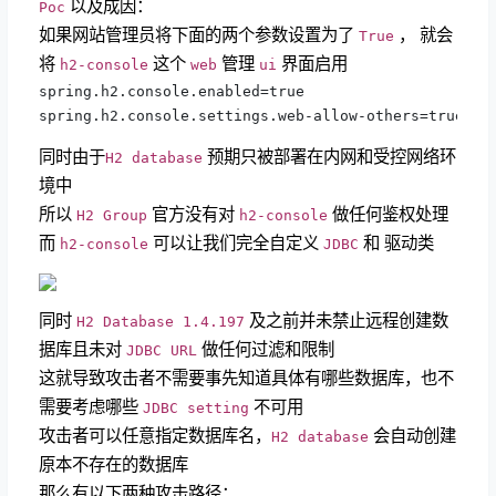
以及成因：
Poc
如果网站管理员将下面的两个参数设置为了
， 就会
True
将
这个
管理
界面启用
h2-console
web
ui
spring.h2.console.enabled=true

spring.h2.console.settings.web-allow-others=true
同时由于
预期只被部署在内网和受控网络环
H2 database
境中
所以
官方没有对
做任何鉴权处理
H2 Group
h2-console
而
可以让我们完全自定义
和 驱动类
h2-console
JDBC
同时
及之前并未禁止远程创建数
H2 Database 1.4.197
据库且未对
做任何过滤和限制
JDBC URL
这就导致攻击者不需要事先知道具体有哪些数据库，也不
需要考虑哪些
不可用
JDBC setting
攻击者可以任意指定数据库名，
会自动创建
H2 database
原本不存在的数据库
那么有以下两种攻击路径：