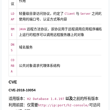
作用
议
轻量级目录访问协议，约定了
与
之间的信息
LD
Client
Server
使用的端口号、认证方式等内容
AP
远程方法协议，该协议用于远程调用应用程序编程接口
RM
JAVA
上运行的程序可以调用远程服务器上的对象
I
DN
域名服务
S
CO
公共对象请求代理体系结构
RB
A
CVE
CVE-2018-10054
适用版本：
以及
之前的所有版本
H2 Database 1.4.197
利用前提：仅需要
可访问
http://ip
:port/h2-console/