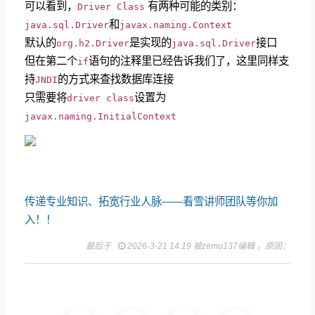
可以看到，
有两种可能的类别：
Driver Class
和
java.sql.Driver
javax.naming.Context
默认的
是实现的
接口
org.h2.Driver
java.sql.Driver
但在第二个
语句的注释里已经告诉我们了，这里同样支
if
持
的方式来查找数据库连接
JNDI
只需要将
设置为
driver class
javax.naming.InitialContext
传递专业知识、拓宽行业人脉——看雪讲师团队等你加
入！！
最后于
2026-3-21 14:19 被zemu137编辑 ，原因：