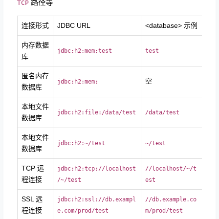
路径等
TCP
连接形式
JDBC URL
<database> 示例
说
内存数据
内
jdbc:h2:mem:test
test
库
匿名内存
空
未
jdbc:h2:mem:
数据库
本地文件
本
jdbc:h2:file:/data/test
/data/test
数据库
路
本地文件
用
jdbc:h2:~/test
~/test
数据库
数
TCP 远
远
jdbc:h2:tcp://
localhost
//
localhost/~/t
程连接
数
/~/test
est
SSL 远
远
jdbc:h2:ssl://
db.exampl
//
db.example.co
程连接
数
e.com/prod/test
m/prod/test