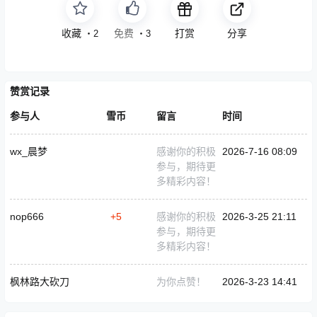
收藏
点赞
打赏
分享
・
2
・
3
赞赏记录
参与人
雪币
留言
时间
wx_晨梦
感谢你的积极
2026-7-16 08:09
参与，期待更
多精彩内容！
nop666
+5
感谢你的积极
2026-3-25 21:11
参与，期待更
多精彩内容！
枫林路大砍刀
为你点赞！
2026-3-23 14:41