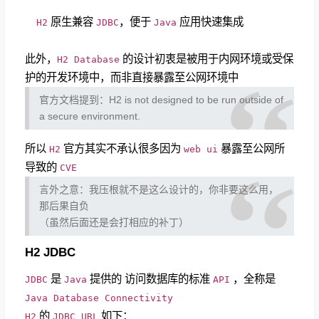
原生兼容
，便于
应用快速集成
H2
JDBC
Java
此外，
的设计初衷是被用于内网环境或受保
H2 Database
护的开发环境中，而非直接暴露至公网环境中
官方文档提到：H2 is not designed to be run outside of
a secure environment.
所以
官方其实不承认很多因为
暴露至公网所
H2
web ui
导致的
CVE
言外之意：我压根就不是这么设计的，你非要这么用，
那后果自负
（虽然后面还是会打相应的补丁）
H2 JDBC
是
提供的 访问数据库的标准
，全称是
JDBC
Java
API
Java Database Connectivity
的
如下：
H2
JDBC URL