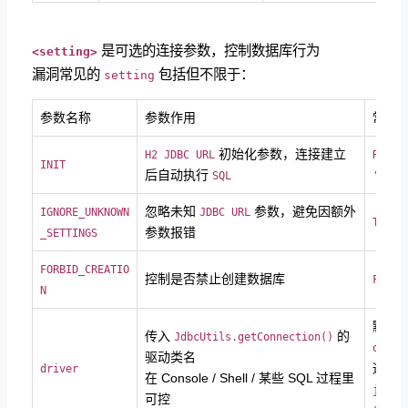
是可选的连接参数，控制数据库行为
<setting>
漏洞常见的
包括但不限于：
setting
参数名称
参数作用
常见
初始化参数，连接建立
H2 JDBC URL
RUNSC
INIT
后自动执行
SQL
'...'
忽略未知
参数，避免因额外
IGNORE_UNKNOWN
JDBC URL
TRUE
参数报错
_SETTINGS
FORBID_CREATIO
控制是否禁止创建数据库
FALSE
N
默认
传入
的
JdbcUtils.getConnection()
org.h
驱动类名
通常
driver
在 Console / Shell / 某些 SQL 过程里
javax
可控