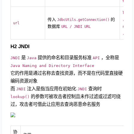
tialC
ldap:
传入
的
JdbcUtils.getConnection()
...
url
数据库
URL / JNDI URL
rmi:/
..
H2 JNDI
是
提供的命名和目录服务标准
，全称是
JNDI
Java
API
Java Naming and Directory Interface
它的作用是通过名称去查找资源，而不是在代码里直接硬
编码资源对象
而
注入是指当应用在初始化
查询时
JNDI
JNDI
的参数可被攻击者控制且未作过滤或过滤可绕
lookup()
过，攻击者可借此让应用去查询恶意命名服务
协