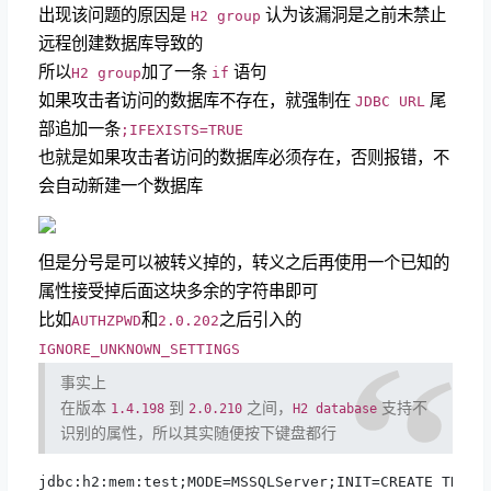
出现该问题的原因是
认为该漏洞是之前未禁止
H2 group
远程创建数据库导致的
所以
加了一条
语句
H2 group
if
如果攻击者访问的数据库不存在，就强制在
尾
JDBC URL
部追加一条
;IFEXISTS=TRUE
也就是如果攻击者访问的数据库必须存在，否则报错，不
会自动新建一个数据库
但是分号是可以被转义掉的，转义之后再使用一个已知的
属性接受掉后面这块多余的字符串即可
比如
和
之后引入的
AUTHZPWD
2.0.202
IGNORE_UNKNOWN_SETTINGS
事实上
在版本
到
之间，
支持不
1.4.198
2.0.210
H2 database
识别的属性，所以其实随便按下键盘都行
jdbc:h2:mem:test;MODE=MSSQLServer;INIT=CREATE TRIGGE