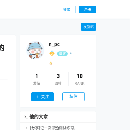
登录
注册
发新帖
n_pc
的
1
3
10
发帖
回帖
RANK
私信
关注
他的文章
[分享]记一次渗透测试练习，