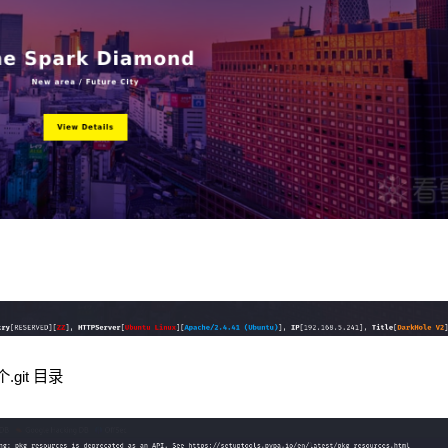
.git
目录