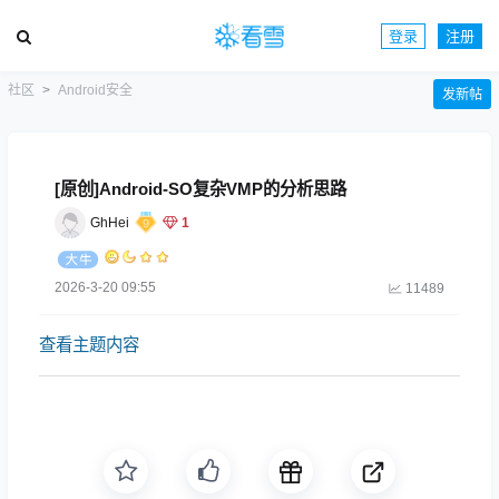
登录
注册
社区
Android安全
发新帖
[原创]Android-SO复杂VMP的分析思路
GhHei
1
2026-3-20 09:55
11489
查看主题内容