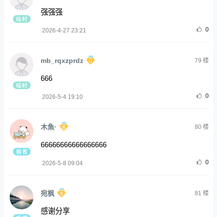
强强强
0
2026-4-27 23:21
mb_rqxzprdz
79
楼
666
0
2026-5-4 19:10
木魚·
80
楼
66666666666666666
0
2026-5-8 09:04
宛枫
81
楼
感谢分享