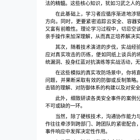
法的精髓。这些核心知识，犹如习武之人
在此基础上，学习者应循序渐进地涉
方向
。
同时，更要紧密追踪云安全、容器
又富有前瞻性。理论学习过程中，切忌空
亲手操作来加深理解，从而真正培养解决
其次，
随着技术演进的步伐，实战经
应对真实攻击的历练，便如同纸上谈兵的
统漏洞、投身红蓝对抗演练等实战活动，
在这些模拟的真实攻防场景中，你将
问题，并果断采取有效的防御或反制策略
击链的理解、对防御体系的构建以及对安
此外，细致研读各类安全事件的案例
不可或缺的一环。
当然，
除了硬核技术，沟通协作能力
作往往牵涉到跨部门、跨团队的紧密配合
事件响应中发挥决定性作用。