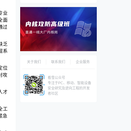
专业
全面
通过
缺乏
掘系
关于我们
联系我们
企业服务
定位
对攻
看雪公众号
专注于PC、移动、智能设备
安全研究及逆向工程的开发
人才
者社区
全工
紧急