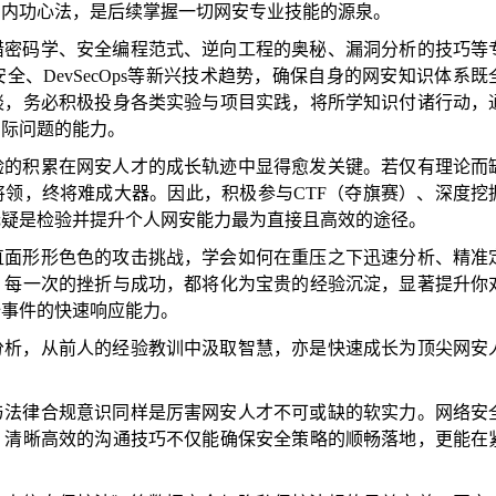
的内功心法，是后续掌握一切网安专业技能的源泉。
猎密码学、安全编程范式、逆向工程的奥秘、漏洞分析的技巧等
安全、
DevSecOps等新兴技术趋势，确保自身的网安知识体系既
谈，务必积极投身各类实验与项目实践，将所学知识付诸行动，
实际问题的能力。
验的积累在网安人才的成长轨迹中显得愈发关键。若仅有理论而
将领，终
将
难成大器。因此，积极参与
CTF（夺旗赛）、深度挖
无疑是检验并提升个人网安能力最为直接且高效的途径。
直面形形色色的攻击挑战，学会如何在重压之下迅速分析、精准
。每一次的挫折与成功，都将化为宝贵的经验沉淀，显著提升你
全事件的快速响应能力。
分析，从前人的经验教训中汲取智慧，亦是快速成长为顶尖网安
与法律合规意识同样是厉害网安人才不可或缺的软实力。网络安
，清晰高效的沟通技巧不仅能确保安全策略的顺畅落地，更能在