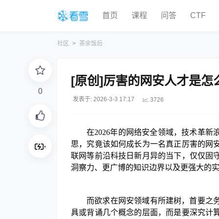
首页
课程
问答
CTF
社区
茶余饭后
[原创]厉害的网安人才是怎
0
发表于: 2026-3-3 17:17
3726
在
2026年的网络安全领域，技术革
思，究竟该如何成长为一名真正厉害的网
联网等前沿科技日新月异的当下，仅仅固
洞察力、更广博的知识边界以及更强大的
而
欲求在网安领域有所建树，首要之
具或背诵几个概念的层面，而是要深究计