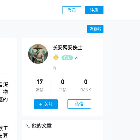
登录
注册
发新帖
长安网安侠士
17
0
0
者深
发帖
回帖
RANK
、物
邃的
私信
关注
他的文章
款工
与算