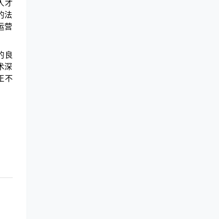
人才
的法
运营
的良
术深
正不