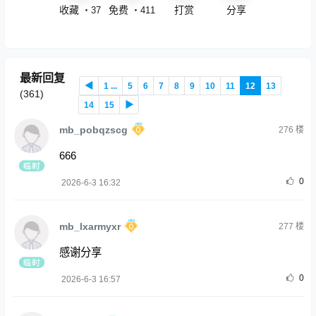
收藏
免费
打赏
分享
・
37
・
411
最新回复
◀
1 ...
5
6
7
8
9
10
11
12
13
(
361
)
14
15
▶
mb_pobqzscg
276
楼
666
0
2026-6-3 16:32
mb_lxarmyxr
277
楼
感谢分享
0
2026-6-3 16:57