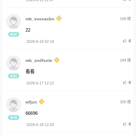
2026-6-15 22:47
mb_evexacbn
298
楼
22
0
2026-6-16 02:18
mb_zndfsnle
299
楼
看看
0
2026-6-17 12:12
wfjun
300
楼
66696
0
2026-6-18 12:20