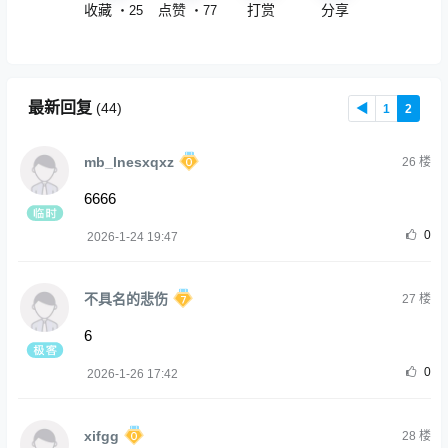
收藏
点赞
打赏
分享
・
25
・
77
最新回复
(
44
)
◀
1
2
mb_lnesxqxz
26
楼
6666
0
2026-1-24 19:47
不具名的悲伤
27
楼
6
0
2026-1-26 17:42
xifgg
28
楼