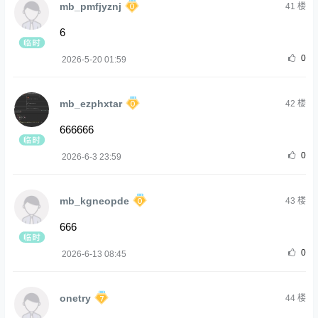
mb_pmfjyznj
41
楼
6
0
2026-5-20 01:59
mb_ezphxtar
42
楼
666666
0
2026-6-3 23:59
mb_kgneopde
43
楼
666
0
2026-6-13 08:45
onetry
44
楼