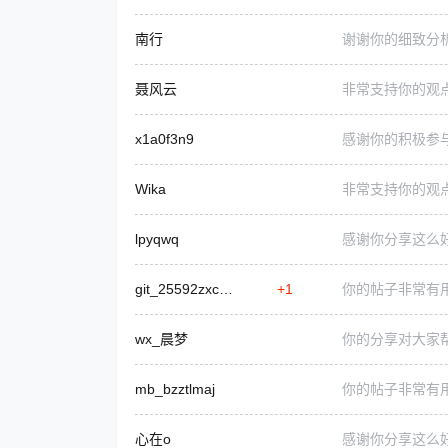
南行
谢谢你的细致分
聂风云
非常支持你的观
x1a0f3n9
感谢你的积极参
Wika
非常支持你的观
lpyqwq
感谢你分享这么
git_25592zxcvbqwert1
+1
你的帖子非常有
wx_晨梦
你的分享对大家
mb_bzztlmaj
你的帖子非常有
心在o
感谢你分享这么