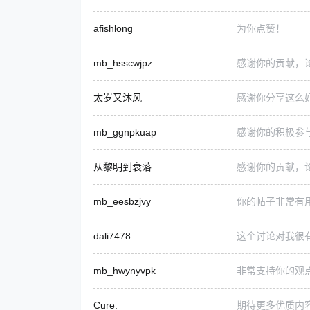
afishlong
为你点赞！
mb_hsscwjpz
感谢你的贡献，
太岁又沐风
感谢你分享这么
mb_ggnpkuap
感谢你的积极参
从黎明到衰落
感谢你的贡献，
mb_eesbzjvy
你的帖子非常有
dali7478
这个讨论对我很
mb_hwynyvpk
非常支持你的观
Cure.
期待更多优质内