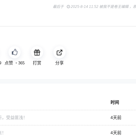
最后于
2025-8-14 11:52 被我不是卷王编辑 
免费
打赏
分享
9
・
365
时间
析，受益匪浅！
4天前
点！
4天前