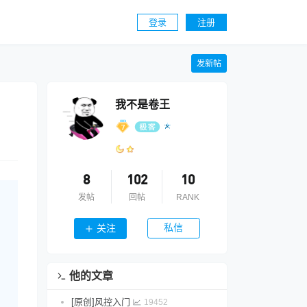
登录
注册
发新帖
我不是卷王
8
102
10
发帖
回帖
RANK
私信
关注
他的文章
[原创]风控入门
19452