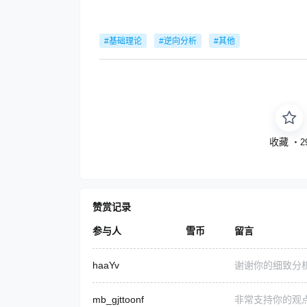
#基础理论
#逆向分析
#其他
收藏
・
2
赞赏记录
参与人
雪币
留言
haaYv
谢谢你的细致分
mb_gjttoonf
非常支持你的观