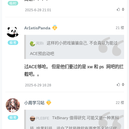
0
2025-6-28 21:01
Ar1etisPanda
21
楼
这样的小把戏骗骗自己, 不会真以为能过
风铃i
ACE预启动吧
过ACE够呛。 但是他们要过的是 xw 和 ps 网吧的拦
截吧。。
0
2025-6-29 16:28
小周学习站
22
楼
TkBinary 值得研究.可能又是一种黑科
PLEBFE
技. 啥黑科技，说白了就是微软有两套签名验证代