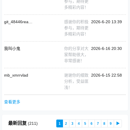
参与，期待更
多精彩内容！
git_48446readcr4
感谢你的积极
2026-6-20 13:39
参与，期待更
多精彩内容！
我叫小鬼
你的分享对大
2026-6-16 20:30
家帮助很大，
非常感谢！
mb_xmrrvlad
谢谢你的细致
2026-6-15 22:58
分析，受益匪
浅！
查看更多
最新回复
(
211
)
1
2
3
4
5
6
7
8
9
▶