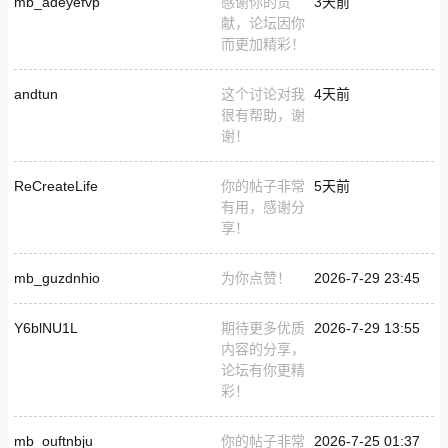
mb_adeyefvp
感谢你的贡
3天前
献，论坛因你
而更加精彩！
andtun
这个讨论对我
4天前
很有帮助，谢
谢！
ReCreateLife
你的帖子非常
5天前
有用，感谢分
享！
mb_guzdnhio
为你点赞！
2026-7-29 23:45
Y6blNU1L
期待更多优质
2026-7-29 13:55
内容的分享，
论坛有你更精
彩！
mb_ouftnbju
你的帖子非常
2026-7-25 01:37