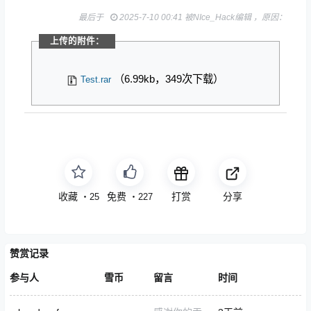
最后于
2025-7-10 00:41 被NIce_Hack编辑 ，原因：
上传的附件：
（6.99kb，349次下载）
Test.rar
收藏
免费
打赏
分享
・
25
・
227
赞赏记录
参与人
雪币
留言
时间