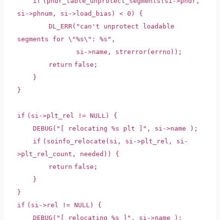
if
(phdr_table_unprotect_segments(si->phdr,
si->phnum, si->load_bias) < 0) {
DL_ERR(
"can't unprotect loadable
segments for \"%s\": %s"
,
si->name,
strerror
(
errno
));
return
false
;
}
}
if
(si->plt_rel != NULL) {
DEBUG(
"[ relocating %s plt ]"
, si->name );
if
(soinfo_relocate(si, si->plt_rel, si-
>plt_rel_count, needed)) {
return
false
;
}
}
if
(si->rel != NULL) {
DEBUG(
"[ relocating %s ]"
, si->name );