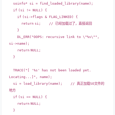
soinfo* si = find_loaded_library(name);
if
(si != NULL) {
if
(si->flags & FLAG_LINKED) {
return
si;
// 已经加载过了，直接返回
}
DL_ERR(
"OOPS: recursive link to \"%s\""
,
si->name);
return
NULL;
}
TRACE(
"[ '%s' has not been loaded yet.
Locating...]"
, name);
si = load_library(name);
// 真正加载SO文件的
地方
if
(si == NULL) {
return
NULL;
}