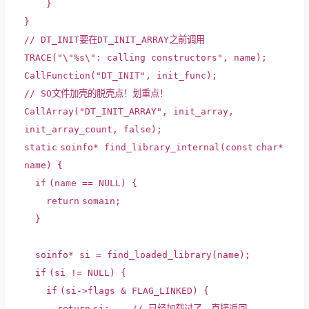
}
}
// DT_INIT要在DT_INIT_ARRAY之前调用
TRACE(
"\"%s\": calling constructors"
, name);
CallFunction(
"DT_INIT"
, init_func);
// SO文件加壳的脱壳点！划重点！
CallArray(
"DT_INIT_ARRAY"
, init_array,
init_array_count,
false
);
static
soinfo* find_library_internal(
const
char
*
name) {
if
(name == NULL) {
return
somain;
}
soinfo* si = find_loaded_library(name);
if
(si != NULL) {
if
(si->flags & FLAG_LINKED) {
return
si;
// 已经加载过了，直接返回