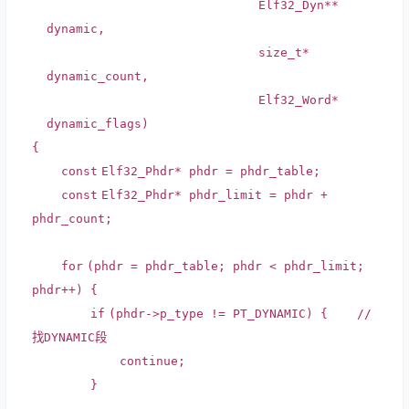
Elf32_Dyn**
dynamic,
size_t
*
dynamic_count,
Elf32_Word*
dynamic_flags)
{
const
Elf32_Phdr* phdr = phdr_table;
const
Elf32_Phdr* phdr_limit = phdr +
phdr_count;
for
(phdr = phdr_table; phdr < phdr_limit;
phdr++) {
if
(phdr->p_type != PT_DYNAMIC) {
//
找DYNAMIC段
continue
;
}