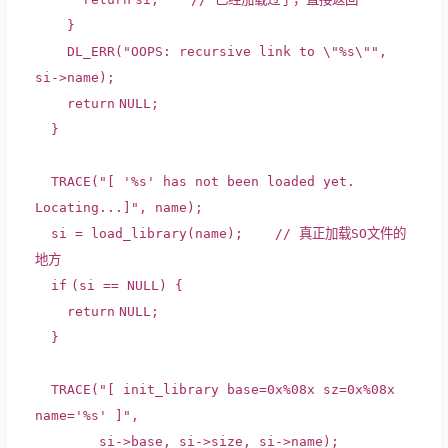
}
DL_ERR(
"OOPS: recursive link to \"%s\""
,
si->name);
return
NULL;
}
TRACE(
"[ '%s' has not been loaded yet.
Locating...]"
, name);
si = load_library(name);
// 真正加载SO文件的
地方
if
(si == NULL) {
return
NULL;
}
TRACE(
"[ init_library base=0x%08x sz=0x%08x
name='%s' ]"
,
si->base, si->size, si->name);