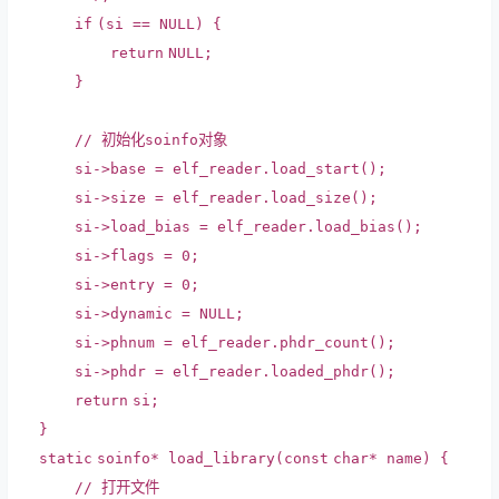
if
(si == NULL) {
return
NULL;
}
// 初始化soinfo对象
si->base = elf_reader.load_start();
si->size = elf_reader.load_size();
si->load_bias = elf_reader.load_bias();
si->flags = 0;
si->entry = 0;
si->dynamic = NULL;
si->phnum = elf_reader.phdr_count();
si->phdr = elf_reader.loaded_phdr();
return
si;
}
static
soinfo* load_library(
const
char
* name) {
// 打开文件