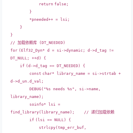
return
false
;
}
*pneeded++ = lsi;
}
}
// 加载依赖库 (DT_NEEDED)
for
(Elf32_Dyn* d = si->dynamic; d->d_tag !=
DT_NULL; ++d) {
if
(d->d_tag == DT_NEEDED) {
const
char
* library_name = si->strtab +
d->d_un.d_val;
DEBUG(
"%s needs %s"
, si->name,
library_name);
soinfo* lsi =
find_library(library_name);
// 递归加载依赖
if
(lsi == NULL) {
strlcpy(tmp_err_buf,