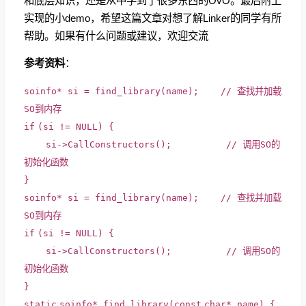
和底层知识，还是从中学到了很多东西的OvO。最后附上
实现的小demo，希望这篇文章对想了解Linker的同学有所
帮助。如果有什么问题或建议，欢迎交流
参考资料
：
soinfo* si = find_library(name);
// 查找并加载
SO到内存
if
(si != NULL) {
si->CallConstructors();
// 调用SO的
初始化函数
}
soinfo* si = find_library(name);
// 查找并加载
SO到内存
if
(si != NULL) {
si->CallConstructors();
// 调用SO的
初始化函数
}
static
soinfo* find_library(
const
char
* name) {