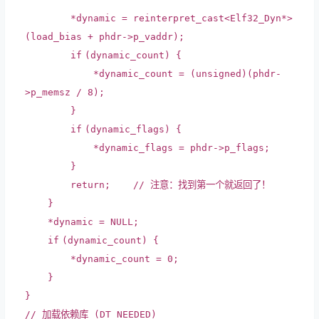
*dynamic =
reinterpret_cast
<Elf32_Dyn*>
(load_bias + phdr->p_vaddr);
if
(dynamic_count) {
*dynamic_count = (unsigned)(phdr-
>p_memsz / 8);
}
if
(dynamic_flags) {
*dynamic_flags = phdr->p_flags;
}
return
;
// 注意：找到第一个就返回了！
}
*dynamic = NULL;
if
(dynamic_count) {
*dynamic_count = 0;
}
}
// 加载依赖库 (DT_NEEDED)