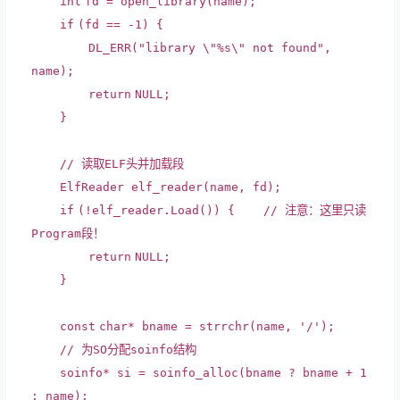
int
fd = open_library(name);
if
(fd == -1) {
DL_ERR(
"library \"%s\" not found"
,
name);
return
NULL;
}
// 读取ELF头并加载段
ElfReader elf_reader(name, fd);
if
(!elf_reader.Load()) {
// 注意：这里只读
Program段！
return
NULL;
}
const
char
* bname =
strrchr
(name,
'/'
);
// 为SO分配soinfo结构
soinfo* si = soinfo_alloc(bname ? bname + 1
: name);