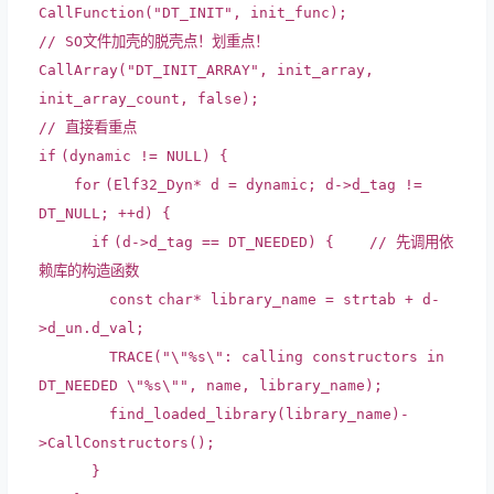
CallFunction(
"DT_INIT"
, init_func);
// SO文件加壳的脱壳点！划重点！
CallArray(
"DT_INIT_ARRAY"
, init_array,
init_array_count,
false
);
// 直接看重点
if
(dynamic != NULL) {
for
(Elf32_Dyn* d = dynamic; d->d_tag !=
DT_NULL; ++d) {
if
(d->d_tag == DT_NEEDED) {
// 先调用依
赖库的构造函数
const
char
* library_name = strtab + d-
>d_un.d_val;
TRACE(
"\"%s\": calling constructors in
DT_NEEDED \"%s\""
, name, library_name);
find_loaded_library(library_name)-
>CallConstructors();
}