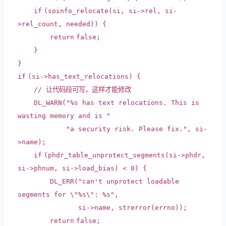
if
(soinfo_relocate(si, si->rel, si-
>rel_count, needed)) {
return
false
;
}
}
if
(si->has_text_relocations) {
// 让代码段可写，这样才能修改
DL_WARN(
"%s has text relocations. This is
wasting memory and is "
"a security risk. Please fix."
, si-
>name);
if
(phdr_table_unprotect_segments(si->phdr,
si->phnum, si->load_bias) < 0) {
DL_ERR(
"can't unprotect loadable
segments for \"%s\": %s"
,
si->name,
strerror
(
errno
));
return
false
;