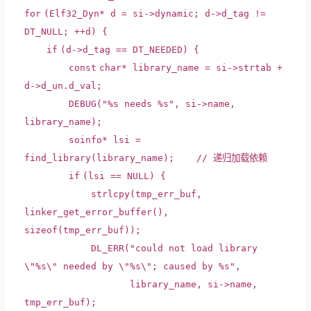
for
(Elf32_Dyn* d = si->dynamic; d->d_tag !=
DT_NULL; ++d) {
if
(d->d_tag == DT_NEEDED) {
const
char
* library_name = si->strtab +
d->d_un.d_val;
DEBUG(
"%s needs %s"
, si->name,
library_name);
soinfo* lsi =
find_library(library_name);
// 递归加载依赖
if
(lsi == NULL) {
strlcpy(tmp_err_buf,
linker_get_error_buffer(),
sizeof
(tmp_err_buf));
DL_ERR(
"could not load library
\"%s\" needed by \"%s\"; caused by %s"
,
library_name, si->name,
tmp_err_buf);