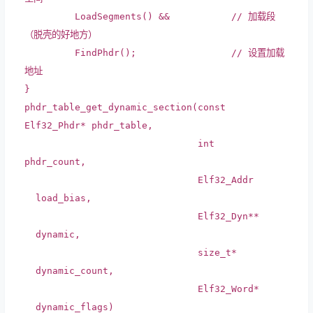
LoadSegments() &&
// 加载段
（脱壳的好地方）
FindPhdr();
// 设置加载
地址
}
phdr_table_get_dynamic_section(
const
Elf32_Phdr* phdr_table,
int
phdr_count,
Elf32_Addr
load_bias,
Elf32_Dyn**
dynamic,
size_t
*
dynamic_count,
Elf32_Word*
dynamic_flags)