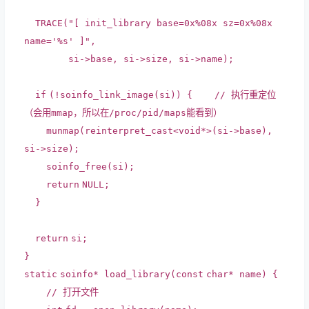
TRACE(
"[ init_library base=0x%08x sz=0x%08x
name='%s' ]"
,
si->base, si->size, si->name);
if
(!soinfo_link_image(si)) {
// 执行重定位
（会用mmap，所以在/proc/pid/maps能看到）
munmap(
reinterpret_cast
<
void
*>(si->base),
si->size);
soinfo_free(si);
return
NULL;
}
return
si;
}
static
soinfo* load_library(
const
char
* name) {
// 打开文件