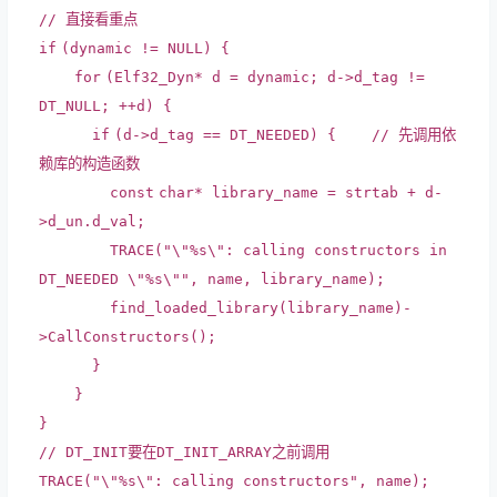
// 直接看重点
if
(dynamic != NULL) {
for
(Elf32_Dyn* d = dynamic; d->d_tag !=
DT_NULL; ++d) {
if
(d->d_tag == DT_NEEDED) {
// 先调用依
赖库的构造函数
const
char
* library_name = strtab + d-
>d_un.d_val;
TRACE(
"\"%s\": calling constructors in
DT_NEEDED \"%s\""
, name, library_name);
find_loaded_library(library_name)-
>CallConstructors();
}
}
}
// DT_INIT要在DT_INIT_ARRAY之前调用
TRACE(
"\"%s\": calling constructors"
, name);