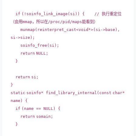
if
(!soinfo_link_image(si)) {
// 执行重定位
（会用mmap，所以在/proc/pid/maps能看到）
munmap(
reinterpret_cast
<
void
*>(si->base),
si->size);
soinfo_free(si);
return
NULL;
}
return
si;
}
static
soinfo* find_library_internal(
const
char
*
name) {
if
(name == NULL) {
return
somain;
}