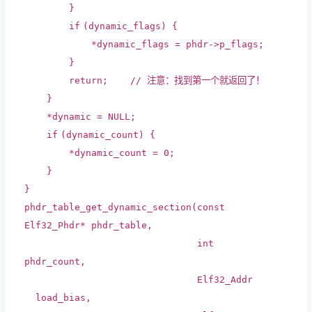
}
if
(dynamic_flags) {
*dynamic_flags = phdr->p_flags;
}
return
;
// 注意：找到第一个就返回了！
}
*dynamic = NULL;
if
(dynamic_count) {
*dynamic_count = 0;
}
}
phdr_table_get_dynamic_section(
const
Elf32_Phdr* phdr_table,
int
phdr_count,
Elf32_Addr
load_bias,