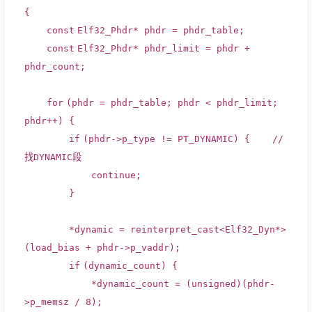
{
const
Elf32_Phdr* phdr = phdr_table;
const
Elf32_Phdr* phdr_limit = phdr +
phdr_count;
for
(phdr = phdr_table; phdr < phdr_limit;
phdr++) {
if
(phdr->p_type != PT_DYNAMIC) {
//
找DYNAMIC段
continue
;
}
*dynamic =
reinterpret_cast
<Elf32_Dyn*>
(load_bias + phdr->p_vaddr);
if
(dynamic_count) {
*dynamic_count = (unsigned)(phdr-
>p_memsz / 8);