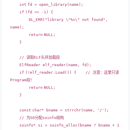
int
fd = open_library(name);
if
(fd == -1) {
DL_ERR(
"library \"%s\" not found"
,
name);
return
NULL;
}
// 读取ELF头并加载段
ElfReader elf_reader(name, fd);
if
(!elf_reader.Load()) {
// 注意：这里只读
Program段！
return
NULL;
}
const
char
* bname =
strrchr
(name,
'/'
);
// 为SO分配soinfo结构
soinfo* si = soinfo_alloc(bname ? bname + 1