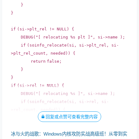
}
}
if
(si->plt_rel != NULL) {
DEBUG(
"[ relocating %s plt ]"
, si->name );
if
(soinfo_relocate(si, si->plt_rel, si-
>plt_rel_count, needed)) {
return
false
;
}
}
if
(si->rel != NULL) {
DEBUG(
"[ relocating %s ]"
, si->name );
if
(soinfo_relocate(si, si->rel, si-
>rel_count, needed)) {
回复或点赞可查看完整内容
return
false
;
冰与火的战歌：Windows内核攻防实战高级班！从零到实