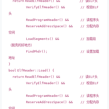
return
ReadElfHeader() &&
// 读ELF头
VerifyElfHeader() &&
// 校验ELF
头
ReadProgramHeader() &&
// 读程序头
ReserveAddressSpace() &&
// 分配内存
空间
LoadSegments() &&
// 加载段
（脱壳的好地方）
FindPhdr();
// 设置加载
地址
}
bool
ElfReader::Load() {
return
ReadElfHeader() &&
// 读ELF头
VerifyElfHeader() &&
// 校验ELF
头
ReadProgramHeader() &&
// 读程序头
ReserveAddressSpace() &&
// 分配内存
空间