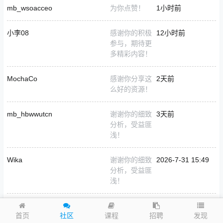
mb_wsoacceo
为你点赞！
1小时前
小李08
感谢你的积极
12小时前
参与，期待更
多精彩内容！
MochaCo
感谢你分享这
2天前
么好的资源！
mb_hbwwutcn
谢谢你的细致
3天前
分析，受益匪
浅！
Wika
谢谢你的细致
2026-7-31 15:49
分析，受益匪
浅！
跟哥哥有糖
为你点赞！
2026-7-27 03:47
发现
首页
社区
课程
招聘