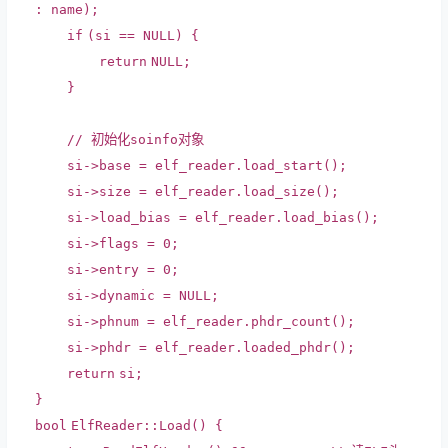
: name);
if
(si == NULL) {
return
NULL;
}
// 初始化soinfo对象
si->base = elf_reader.load_start();
si->size = elf_reader.load_size();
si->load_bias = elf_reader.load_bias();
si->flags = 0;
si->entry = 0;
si->dynamic = NULL;
si->phnum = elf_reader.phdr_count();
si->phdr = elf_reader.loaded_phdr();
return
si;
}
bool
ElfReader::Load() {