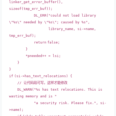
linker_get_error_buffer(),
sizeof
(tmp_err_buf));
DL_ERR(
"could not load library
\"%s\" needed by \"%s\"; caused by %s"
,
library_name, si->name,
tmp_err_buf);
return
false
;
}
*pneeded++ = lsi;
}
}
if
(si->has_text_relocations) {
// 让代码段可写，这样才能修改
DL_WARN(
"%s has text relocations. This is
wasting memory and is "
"a security risk. Please fix."
, si-
>name);