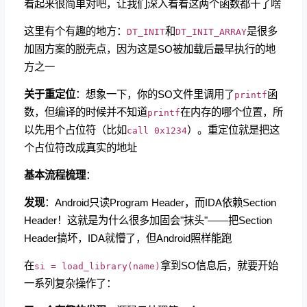
看起来很简单对吧，让我们深入看看这两个函数都干了啥
这里有个有趣的地方：
和
是很多
DT_INIT
DT_INIT_ARRAY
加固方案的脱壳点，因为这是SO被加载后最早执行的地
方之一
关于重定位
：想象一下，你的SO文件里调用了
函
printf
数，但编译的时候并不知道
在内存的哪个位置，所
printf
以先用个占位符（比如
）。重定位就是把这
call 0x1234
个占位符改成真实的地址
基本流程梳理
：
发现
：Android只读Program Header，而IDA依赖Section
Header！这就是为什么很多加固会"抹头"——把Section
Header搞坏，IDA就懵了，但Android照样能跑
在
拿到SO信息后，就要开始
si = load_library(name)
一系列复杂操作了：