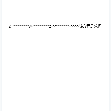
2=????????3+????????2+????????+????该方程是求椭