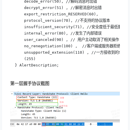
      decode_error(50), //解码消息时出错

      decrypt_error(51) , //解密消息时出错

      export_restriction_RESERVED(60), 

      protocol_version(70), //不支持的协议版本

      insufficient_security(71), //安全度低于最低要求

      internal_error(80), //发生了内部错误

      user_canceled(90) , // 用户主动取消了相关操作

      no_renegotiation(100) ,  //客户端或服务器拒绝重
      unsupported_extension(110) , //一方接收到的S
      (255) 

  } AlertDescription;
第一层握手协议截图