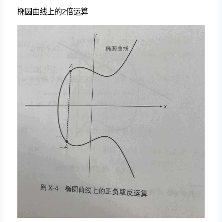
椭圆曲线上的2倍运算