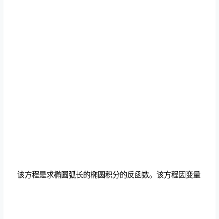
该方程是求椭圆弧长的椭圆积分的反函数。该方程因变量