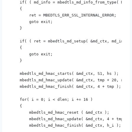
    if( ( md_info = mbedtls_md_info_from_type( MBEDT
    {

        ret = MBEDTLS_ERR_SSL_INTERNAL_ERROR;

        goto exit;

    }

    if( ( ret = mbedtls_md_setup( &md_ctx, md_info, 
    {

        goto exit;

    }

    mbedtls_md_hmac_starts( &md_ctx, S1, hs );

    mbedtls_md_hmac_update( &md_ctx, tmp + 20, nb );
    mbedtls_md_hmac_finish( &md_ctx, 4 + tmp );

    for( i = 0; i < dlen; i += 16 )

    {

        mbedtls_md_hmac_reset ( &md_ctx );

        mbedtls_md_hmac_update( &md_ctx, 4 + tmp, 16
        mbedtls_md_hmac_finish( &md_ctx, h_i );
