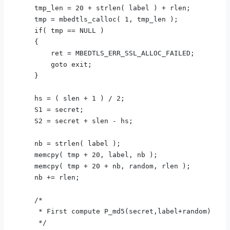
    tmp_len = 20 + strlen( label ) + rlen;

    tmp = mbedtls_calloc( 1, tmp_len );

    if( tmp == NULL )

    {

        ret = MBEDTLS_ERR_SSL_ALLOC_FAILED;

        goto exit;

    }

    hs = ( slen + 1 ) / 2;

    S1 = secret;

    S2 = secret + slen - hs;

    nb = strlen( label );

    memcpy( tmp + 20, label, nb );

    memcpy( tmp + 20 + nb, random, rlen );

    nb += rlen;

    /*

     * First compute P_md5(secret,label+random)[0..d
     */
