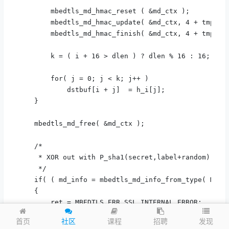
        mbedtls_md_hmac_reset ( &md_ctx );

        mbedtls_md_hmac_update( &md_ctx, 4 + tmp, 16
        mbedtls_md_hmac_finish( &md_ctx, 4 + tmp );

        k = ( i + 16 > dlen ) ? dlen % 16 : 16;

        for( j = 0; j < k; j++ )

            dstbuf[i + j]  = h_i[j];

    }

    mbedtls_md_free( &md_ctx );

    /*

     * XOR out with P_sha1(secret,label+random)[0..d
     */

    if( ( md_info = mbedtls_md_info_from_type( MBEDT
    {

        ret = MBEDTLS_ERR_SSL_INTERNAL_ERROR;

        goto exit;

发现
首页
社区
课程
招聘
    }
