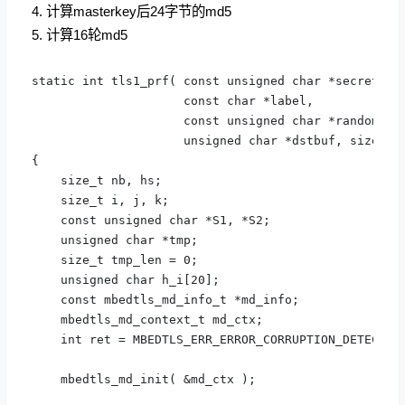
4. 计算masterkey后24字节的md5
5. 计算16轮md5
static int tls1_prf( const unsigned char *secret, si
                     const char *label,

                     const unsigned char *random, si
                     unsigned char *dstbuf, size_t d
{

    size_t nb, hs;

    size_t i, j, k;

    const unsigned char *S1, *S2;

    unsigned char *tmp;

    size_t tmp_len = 0;

    unsigned char h_i[20];

    const mbedtls_md_info_t *md_info;

    mbedtls_md_context_t md_ctx;

    int ret = MBEDTLS_ERR_ERROR_CORRUPTION_DETECTED;
    mbedtls_md_init( &md_ctx );
