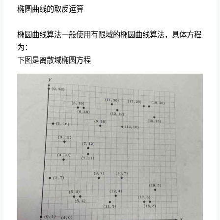
椭圆曲线的取反运算
椭圆曲线算法一般使用有限域的椭圆曲线算法，具体方程
为：
下图是离散域椭圆方程