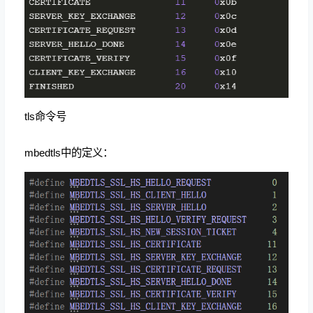
tls命令号
mbedtls中的定义：