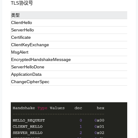
TLS协议号
类型
ClientHello
ServerHello
Certificate
ClientKeyExchange
MsgAlert
EncryptedHandshakeMessage
ServerHelloDone
ApplicationData
ChangeCipherSpec