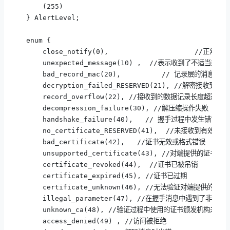
      (255)

  } AlertLevel;

  enum { 

      close_notify(0),                     //
      unexpected_message(10) ,  //表示收到了不适当或
      bad_record_mac(20),          // 记录层的消息认
      decryption_failed_RESERVED(21), //解密接收到
      record_overflow(22), //接收到的数据记录长度
      decompression_failure(30), //解压缩操作失败

      handshake_failure(40),   // 握手过程中发生错误
      no_certificate_RESERVED(41),  //未接收到有效证书

      bad_certificate(42),   //证书无效或格式错误

      unsupported_certificate(43), //对端提供的证
      certificate_revoked(44),  //证书已被吊销

      certificate_expired(45), //证书已过期

      certificate_unknown(46), //无法验证对端提供的证书
      illegal_parameter(47), //在握手消息中遇到了非法
      unknown_ca(48), //验证过程中使用的证书颁发机构未知

      access_denied(49) , //访问被拒绝
