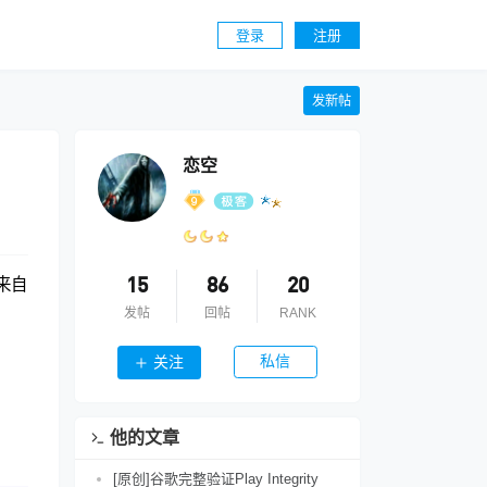
登录
注册
发新帖
恋空
来自
15
86
20
发帖
回帖
RANK
私信
关注
他的文章
[原创]谷歌完整验证Play Integrity