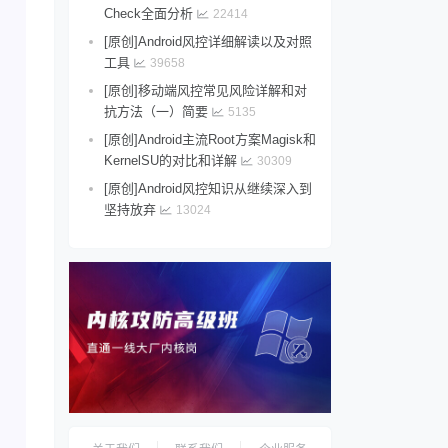
Check全面分析
22414
[原创]Android风控详细解读以及对照
工具
39658
[原创]移动端风控常见风险详解和对
抗方法（一）简要
5135
[原创]Android主流Root方案Magisk和
KernelSU的对比和详解
30309
[原创]Android风控知识从继续深入到
坚持放弃
13024