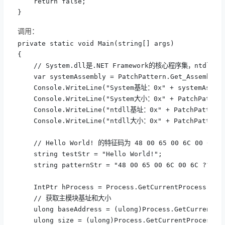
    return false;

}
调用：
private static void Main(string[] args)

{

    // System.dll是.NET Framework的核心程序集，ntdll.
    var systemAssembly = PatchPattern.Get_Assembly_M
    Console.WriteLine("System基址：0x" + systemAssemb
    Console.WriteLine("System大小：0x" + PatchPattern.
    Console.WriteLine("ntdll基址：0x" + PatchPattern.G
    Console.WriteLine("ntdll大小：0x" + PatchPattern.G
    // Hello World! 的特征码为 48 00 65 00 6C 00 6C 00 
    string testStr = "Hello World!";

    string patternStr = "48 00 65 00 6C 00 6C ?? 6F 
    IntPtr hProcess = Process.GetCurrentProcess().Ha
    // 获取主模块基址和大小

    ulong baseAddress = (ulong)Process.GetCurrentPro
    ulong size = (ulong)Process.GetCurrentProcess().