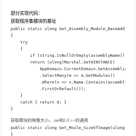
部分实现代码：
获取程序集模块的基址
public static ulong Get_Assembly_Module_BaseAddress(
{

    try

    {

        if (string.IsNullOrEmpty(assemblyName)) retu
        return (ulong)Marshal.GetHINSTANCE(

            AppDomain.CurrentDomain.GetAssemblies()

            .SelectMany(m => m.GetModules()

            .Where(n => n.Name.Contains(assemblyName
            .FirstOrDefault());

    }

    catch { return 0; }

}
获取模块的映像大小，.net和C/C++的通用
public static ulong Get_Moule_SizeOfImage(ulong base
{
