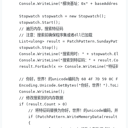
    Console.WriteLine("模块基址：0x" + baseAddress.ToS
    Stopwatch stopwatch = new Stopwatch();

    stopwatch.Start();

    // 遍历内存，搜索特征码

    // 注意：搜索前确保程序集或者dll已加载

    List<ulong> result = PatchPattern.SundayPatternF
    stopwatch.Stop();

    Console.WriteLine("搜索用时: " + stopwatch.Elapse
    Console.WriteLine("搜索到特征码：" + result.Count +
    result.ForEach(x => Console.WriteLine("特征码地址：
    // 你好，世界！的unicode编码为 60 4F 7D 59 0C FF 16 4
    Encoding.Unicode.GetBytes("你好，世界！").ToList().F
    Console.WriteLine();

    // 修改搜索到的内存数据

    if (result.Count > 0)

        // 将特征码替换为你好，世界！的unicode编码，并添加截
        if (PatchPattern.WriteMemoryData(result[0], 
        {
