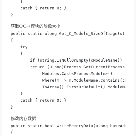
    }

    catch { return 0; }

}
获取C/C++模块的映像大小
public static ulong Get_C_Module_SizeOfImage(string 
{

    try

    {

        if (string.IsNullOrEmpty(cModuleName)) retur
        return (ulong)Process.GetCurrentProcess()

            .Modules.Cast<ProcessModule>()

            .Where(m => m.ModuleName.Contains(cModul
            .ToArray().FirstOrDefault().ModuleMemory
    }

    catch { return 0; }

}
修改内存数据
public static bool WriteMemoryData(ulong baseAddress
{
