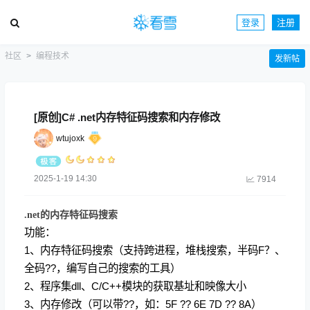
登录
注册
社区
编程技术
发新帖
[原创]C# .net内存特征码搜索和内存修改
wtujoxk
2025-1-19 14:30
7914
.net的内存特征码搜索
功能：
1、内存特征码搜索（支持跨进程，堆栈搜索，半码F？、
全码??，编写自己的搜索的工具）
2、程序集dll、C/C++模块的获取基址和映像大小
3、内存修改（可以带??，如：5F ?? 6E 7D ?? 8A）