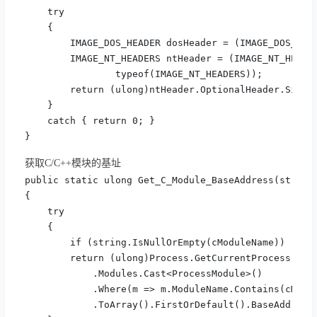
    try

    {

        IMAGE_DOS_HEADER dosHeader = (IMAGE_DOS_HEAD
        IMAGE_NT_HEADERS ntHeader = (IMAGE_NT_HEADER
                typeof(IMAGE_NT_HEADERS));

        return (ulong)ntHeader.OptionalHeader.SizeOf
    }

    catch { return 0; }

}
获取C/C++模块的基址
public static ulong Get_C_Module_BaseAddress(string 
{

    try

    {

        if (string.IsNullOrEmpty(cModuleName)) retur
        return (ulong)Process.GetCurrentProcess()

            .Modules.Cast<ProcessModule>()

            .Where(m => m.ModuleName.Contains(cModul
            .ToArray().FirstOrDefault().BaseAddress;