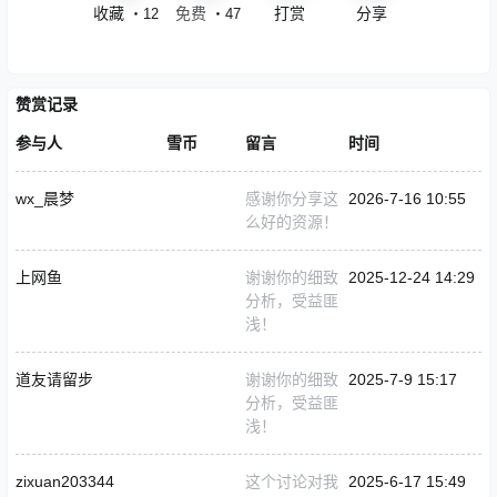
收藏
点赞
打赏
分享
・
12
・
47
赞赏记录
参与人
雪币
留言
时间
wx_晨梦
感谢你分享这
2026-7-16 10:55
么好的资源！
上网鱼
谢谢你的细致
2025-12-24 14:29
分析，受益匪
浅！
道友请留步
谢谢你的细致
2025-7-9 15:17
分析，受益匪
浅！
zixuan203344
这个讨论对我
2025-6-17 15:49