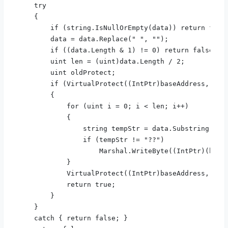
    try

    {

        if (string.IsNullOrEmpty(data)) return false
        data = data.Replace(" ", "");

        if ((data.Length & 1) != 0) return false;
        uint len = (uint)data.Length / 2;        
        uint oldProtect;

        if (VirtualProtect((IntPtr)baseAddress, len,
        {

            for (uint i = 0; i < len; i++)

            {

                string tempStr = data.Substring((int
                if (tempStr != "??")

                    Marshal.WriteByte((IntPtr)(baseA
            }

            VirtualProtect((IntPtr)baseAddress, len,
            return true;

        }

    }

    catch { return false; }
