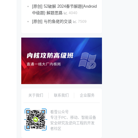
[原创] 52破解 2024春节解题{Android
中级题} 解题思路
4040
[原创] 与钓鱼佬的交谈
7509
关于我们
联系我们
企业服务
看雪公众号
专注于PC、移动、智能设备
安全研究及逆向工程的开发
者社区