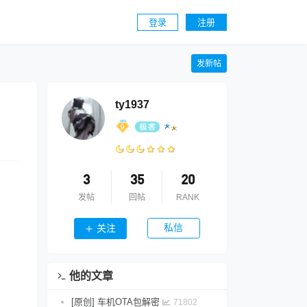
登录
注册
发新帖
ty1937
3
35
20
发帖
回帖
RANK
私信
关注
他的文章
[原创] 车机OTA包解密
71802