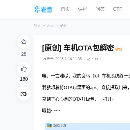
首页
课程
问答
CTF
社区
Android安全
[原创] 车机OTA包解密
28
发表于: 2025-1-16 11:35
71802
唉，一言难尽，我的良马（ju）车机系统终
180
我就想着将OTA包里面的apk，直接提取出
拿到了心心念的OTA升级包，一打开。
哦豁~~~~